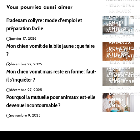
- BIEN-ÊTRE
Vous pourriez aussi aimer
ANIMAUX
DOMESTIQU
Fradexam collyre : mode d’emploi et
CHATS
SANTÉ -
préparation facile
CHIENS
ALIMENTATIO
- BIEN-ÊTRE
janvier 17, 2026
ANIMAUX
Mon chien vomit de la bile jaune : que faire
DOMESTIQU
SANTÉ -
?
CHIENS
ALIMENTATIO
- BIEN-ÊTRE
décembre 27, 2025
ANIMAUX
Mon chien vomit mais reste en forme : faut-
SANTÉ -
DOMESTIQU
ALIMENTATIO
il s’inquiéter ?
CHIENS
- BIEN-ÊTRE
ANIMAUX
décembre 27, 2025
DOMESTIQU
Pourquoi la mutuelle pour animaux est-elle
CHATS
devenue incontournable ?
CHIENS
novembre 9, 2025