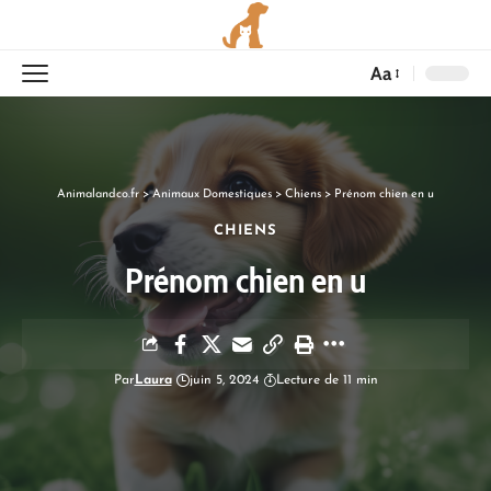
Aa
Animalandco.fr
>
Animaux Domestiques
>
Chiens
>
Prénom chien en u
CHIENS
Prénom chien en u
Par
Laura
juin 5, 2024
Lecture de 11 min