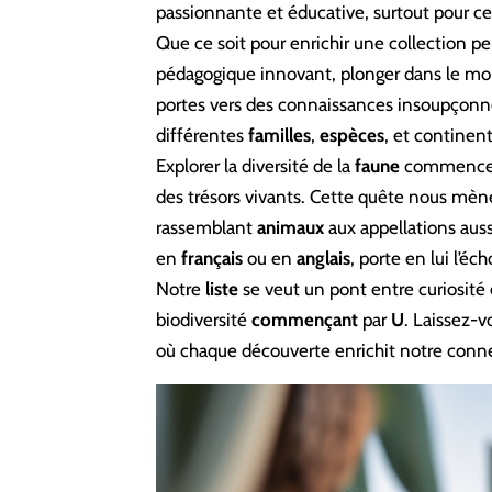
passionnante et éducative, surtout pour ce
Que ce soit pour enrichir une collection p
pédagogique innovant, plonger dans le m
portes vers des connaissances insoupçonn
différentes
familles
,
espèces
, et continen
Explorer la diversité de la
faune
commence pa
des trésors vivants. Cette quête nous mène
rassemblant
animaux
aux appellations aus
en
français
ou en
anglais
, porte en lui l’éc
Notre
liste
se veut un pont entre curiosité
biodiversité
commençant
par
U
. Laissez-
où chaque découverte enrichit notre conne