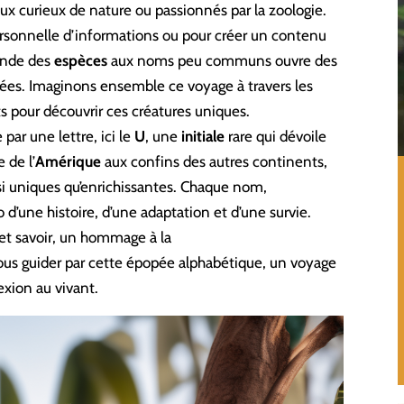
ux curieux de nature ou passionnés par la zoologie.
ersonnelle d’informations ou pour créer un contenu
onde des
espèces
aux noms peu communs ouvre des
ées. Imaginons ensemble ce voyage à travers les
ts pour découvrir ces créatures uniques.
r une lettre, ici le
U
, une
initiale
rare qui dévoile
 de l’
Amérique
aux confins des autres continents,
si uniques qu’enrichissantes. Chaque nom,
ho d’une histoire, d’une adaptation et d’une survie.
 et savoir, un hommage à la
vous guider par cette épopée alphabétique, un voyage
xion au vivant.