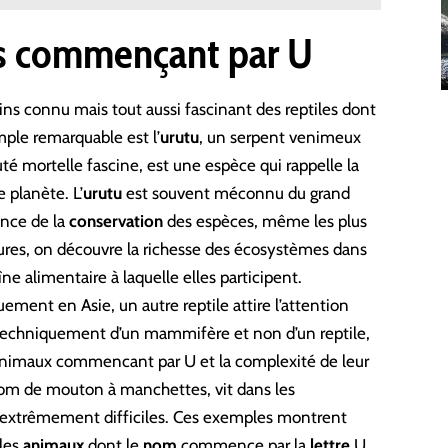
es commençant par U
 connu mais tout aussi fascinant des reptiles dont
le remarquable est l’
urutu
, un serpent venimeux
té mortelle fascine, est une espèce qui rappelle la
e planète. L’
urutu
est souvent méconnu du grand
ance de la
conservation
des espèces, même les plus
tures, on découvre la richesse des écosystèmes dans
ne alimentaire à laquelle elles participent.
quement en Asie, un autre reptile attire l’attention
se techniquement d’un mammifère et non d’un reptile,
es animaux commencant par U et la complexité de leur
nom de mouton à manchettes, vit dans les
 extrêmement difficiles. Ces exemples montrent
 les
animaux
dont le
nom
commence par la
lettre
U