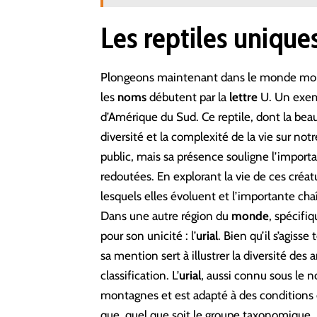
Les reptiles uniqu
Plongeons maintenant dans le monde moins
les
noms
débutent par la
lettre
U. Un exemp
d’Amérique du Sud. Ce reptile, dont la beau
diversité et la complexité de la vie sur notr
public, mais sa présence souligne l’import
redoutées. En explorant la vie de ces créa
lesquels elles évoluent et l’importante chaî
Dans une autre région du
monde
, spécifi
pour son unicité : l’
urial
. Bien qu’il s’agis
sa mention sert à illustrer la diversité d
classification. L’
urial
, aussi connu sous le 
montagnes et est adapté à des conditions
que, quel que soit le groupe taxonomique,