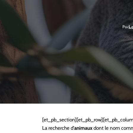
Par
L
[et_pb_section][et_pb_row][et_pb_colum
La recherche d’
animaux
dont le nom comme