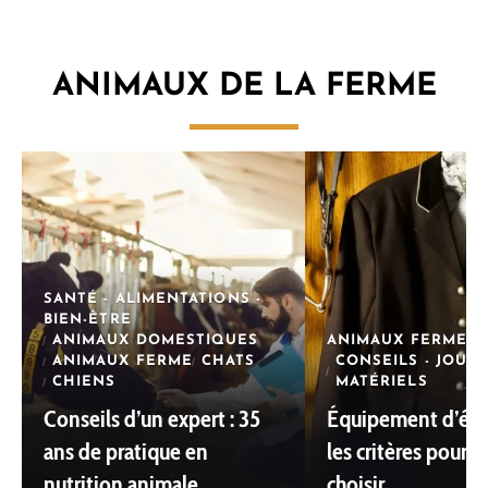
ANIMAUX DE LA FERME
SANTÉ - ALIMENTATIONS -
BIEN-ÊTRE
ANIMAUX DOMESTIQUES
ANIMAUX FERME
ANIMAUX FERME
CHATS
CONSEILS - JOUET
CHIENS
MATÉRIELS
Conseils d’un expert : 35
Équipement d’équi
ans de pratique en
les critères pour b
nutrition animale
choisir