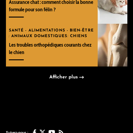
Assurance chat : comment choisir la bonne
formule pour son félin ?
SANTÉ - ALIMENTATIONS - BIEN-ÊTRE
ANIMAUX DOMESTIQUES
CHIENS
Les troubles orthopédiques courants chez
le chien
Afficher plus
Suivez-nous :