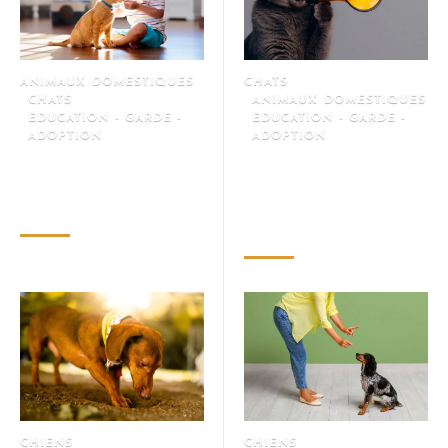
ANIMAUX DOMESTIQUES
CHATS
CHATS
ANIMAUX DOMESTIQUES
EDUCATION - GARDE -
EDUCATION - GARDE -
ADOPTION
ADOPTION
Les 4 races de chat préférées
Avoir un chat coûte-t-il
des Français en 2025 (et
vraiment cher ? Découvrez les
pourquoi elles font craquer)
dépenses cachées qui
surprennent bien des maîtres !
juillet 24, 2025
avril 30, 2025
CHIENS
CHIENS