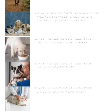
promenade en forêt avec son chien
ANIMAUX DOMESTIQUES
ANIMAUX FERME
ANIMAUX SAUVAGES
CHATS
CHIENS
CONSEILS - JOUETS - MATÉRIELS
Les sites incontournables pour les
passionnés d’animaux
SANTÉ - ALIMENTATIONS - BIEN-ÊTRE
ANIMAUX DOMESTIQUES
CHIENS
Pourquoi donner des compléments
alimentaires à mon chien ?
SANTÉ - ALIMENTATIONS - BIEN-ÊTRE
ANIMAUX DOMESTIQUES
Bien choisir son assurance santé animale
avec l’aide de son vétérinaire
SANTÉ - ALIMENTATIONS - BIEN-ÊTRE
ANIMAUX DOMESTIQUES
CHATS
Assurance chat : comment choisir la bonne
formule pour son félin ?