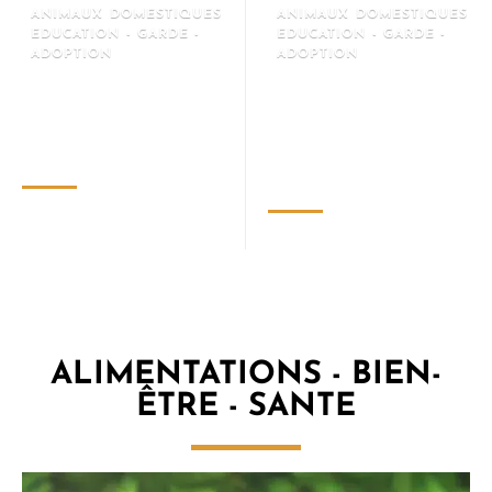
ANIMAUX DOMESTIQUES
ANIMAUX DOMESTIQUES
EDUCATION - GARDE -
EDUCATION - GARDE -
ADOPTION
ADOPTION
Votre chien creuse partout
Les 5 pires erreurs d’éducation
dans votre jardin ? Découvrez
canine que 80% des
les vraies raisons… et
propriétaires de chiens
comment l’en empêcher
commettent sans même le
savoir !
avril 29, 2025
avril 27, 2025
ALIMENTATIONS - BIEN-
ÊTRE - SANTE