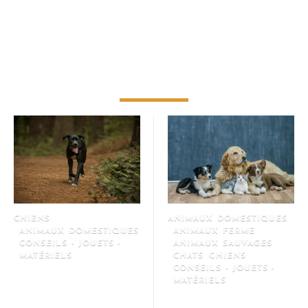
CONSEILS - JOUETS -
MATERIELS
CHIENS
ANIMAUX DOMESTIQUES
ANIMAUX DOMESTIQUES
ANIMAUX FERME
CONSEILS - JOUETS -
ANIMAUX SAUVAGES
MATÉRIELS
CHATS
CHIENS
CONSEILS - JOUETS -
Le guide complet pour bien
MATÉRIELS
préparer sa promenade en
Les sites incontournables pour
forêt avec son chien