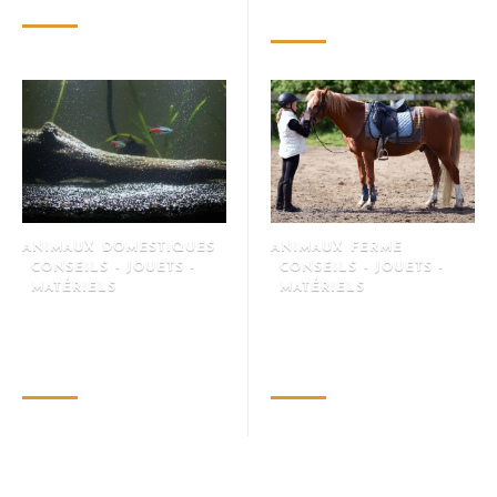
les passionnés d’animaux
avril 29, 2026
mars 26, 2026
ANIMAUX DOMESTIQUES
ANIMAUX FERME
CONSEILS - JOUETS -
CONSEILS - JOUETS -
MATÉRIELS
MATÉRIELS
Dépôt blanc au fond de
Équipements équestres : guide
l’aquarium : que faire pour s’en
pour bien choisir et où trouver
débarasser ?
du matériel de qualité
janvier 21, 2026
janvier 19, 2026