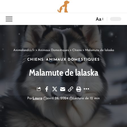
Aa
Animalandco.fr
>
Animaux Domestiques
>
Chiens
>
Malamute de lalaska
CHIENS
ANIMAUX DOMESTIQUES
Malamute de lalaska
Par
Laura
avril 26, 2024
Lecture de 12 min