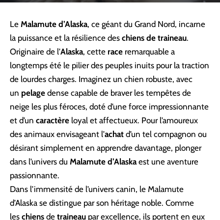
Le
Malamute d’Alaska
, ce géant du Grand Nord, incarne
la puissance et la résilience des
chiens de traineau
.
Originaire de l’
Alaska
, cette
race
remarquable a
longtemps été le pilier des peuples inuits pour la traction
de lourdes charges. Imaginez un chien robuste, avec
un
pelage
dense capable de braver les tempêtes de
neige les plus féroces, doté d’une force impressionnante
et d’un
caractère
loyal et affectueux. Pour l’amoureux
des animaux envisageant l’
achat
d’un tel compagnon ou
désirant simplement en apprendre davantage, plonger
dans l’univers du
Malamute d’Alaska
est une aventure
passionnante.
Dans l’immensité de l’univers canin, le Malamute
d’Alaska se distingue par son héritage noble. Comme
les
chiens
de
traineau
par excellence, ils portent en eux