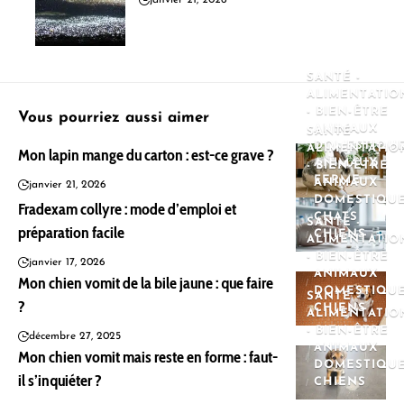
janvier 21, 2026
SANTÉ -
ALIMENTATIO
- BIEN-ÊTRE
Vous pourriez aussi aimer
ANIMAUX
SANTÉ -
DOMESTIQU
ALIMENTATIO
Mon lapin mange du carton : est-ce grave ?
ANIMAUX
- BIEN-ÊTRE
FERME
ANIMAUX
janvier 21, 2026
DOMESTIQU
Fradexam collyre : mode d’emploi et
CHATS
SANTÉ -
préparation facile
CHIENS
ALIMENTATIO
- BIEN-ÊTRE
janvier 17, 2026
ANIMAUX
Mon chien vomit de la bile jaune : que faire
DOMESTIQU
SANTÉ -
?
CHIENS
ALIMENTATIO
- BIEN-ÊTRE
décembre 27, 2025
ANIMAUX
Mon chien vomit mais reste en forme : faut-
DOMESTIQU
il s’inquiéter ?
CHIENS