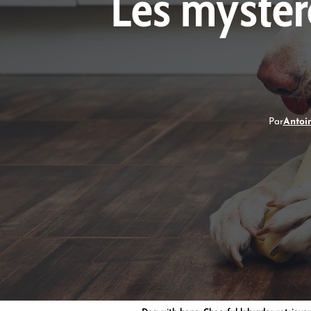
Les mystèr
Par
Antoi