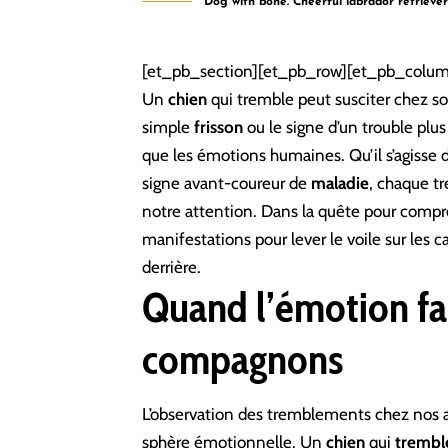
Dog with bone. Cheerful labrador retriever
[et_pb_section][et_pb_row][et_pb_colum
Un
chien
qui tremble peut susciter chez so
simple
frisson
ou le signe d’un trouble plu
que les émotions humaines. Qu’il s’agisse
signe avant-coureur de
maladie
, chaque t
notre attention. Dans la quête pour compr
manifestations pour lever le voile sur les 
derrière.
Quand l’émotion fai
compagnons
L’observation des tremblements chez nos 
sphère émotionnelle. Un
chien
qui
trembl