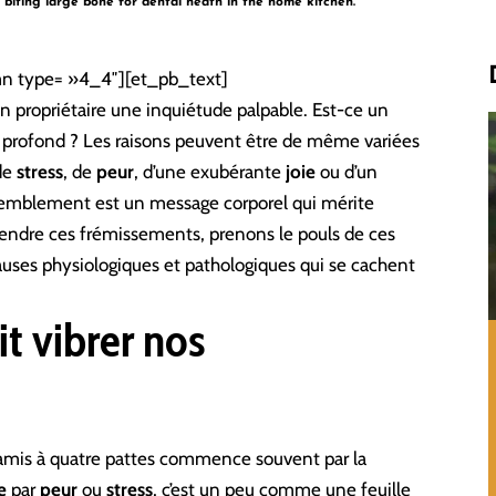
 biting large bone for dental heath in the home kitchen.
n type= »4_4″][et_pb_text]
n propriétaire une inquiétude palpable. Est-ce un
s profond ? Les raisons peuvent être de même variées
 de
stress
, de
peur
, d’une exubérante
joie
ou d’un
remblement est un message corporel qui mérite
endre ces frémissements, prenons le pouls de ces
causes physiologiques et pathologiques qui se cachent
t vibrer nos
amis à quatre pattes commence souvent par la
e
par
peur
ou
stress
, c’est un peu comme une feuille