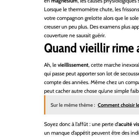
en
magnésium
, les causes physiologique
Lorsque le thermomètre chute, les frissons
votre compagnon grelotte alors que le soleil
creuser un peu plus. Des examens plus appr
couverture ne saurait guérir.
Quand vieillir rime
Ah, le
vieillissement
, cette marche inexora
qui passe peut apporter son lot de secousse
compte des années. Même chez un compa
peut cacher autre chose qu’une simple faibl
Sur le même thème :
Comment choisir les
Soyez donc à l’affût : une perte d’
acuité vi
un manque d’appétit peuvent être des indic