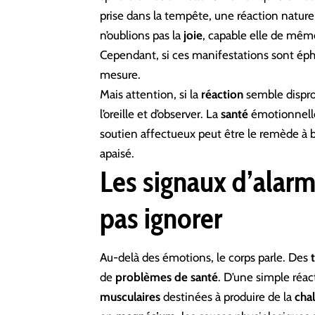
prise dans la tempête, une réaction nature
n’oublions pas la
joie
, capable elle de mêm
Cependant, si ces manifestations sont éph
mesure.
Mais attention, si la
réaction
semble dispro
l’oreille et d’observer. La
santé
émotionnelle
soutien affectueux peut être le remède à 
apaisé.
Les signaux d’alar
pas ignorer
Au-delà des émotions, le corps parle. Des
de
problèmes de santé
. D’une simple réac
musculaires
destinées à produire de la
cha