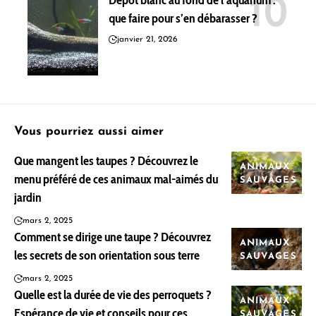
Dépôt blanc au fond de l’aquarium :
que faire pour s’en débarasser ?
janvier 21, 2026
Vous pourriez aussi aimer
Que mangent les taupes ? Découvrez le
ANIMAUX
menu préféré de ces animaux mal-aimés du
SAUVAGES
jardin
mars 2, 2025
Comment se dirige une taupe ? Découvrez
ANIMAUX
les secrets de son orientation sous terre
SAUVAGES
mars 2, 2025
Quelle est la durée de vie des perroquets ?
ANIMAUX
Espérance de vie et conseils pour ces
SAUVAGES