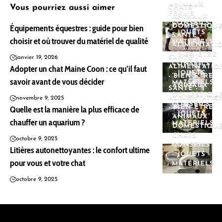
ANIMAUX
Vous pourriez aussi aimer
CHATS
FERME
ANIMAUX
CONSEILS
Équipements équestres : guide pour bien
DOMESTIQU
- JOUETS -
SANTÉ -
choisir et où trouver du matériel de qualité
MATÉRIELS
ALIMENTATI
- BIEN-ÊTRE
SANTÉ -
janvier 19, 2026
CONSEILS
Adopter un chat Maine Coon : ce qu’il faut
ALIMENTATIO
- JOUETS -
- BIEN-ÊTRE
savoir avant de vous décider
MATÉRIELS
ANIMAUX
SANTÉ -
DOMESTIQU
ALIMENTATIO
novembre 9, 2025
CONSEILS
Quelle est la manière la plus efficace de
- BIEN-ÊTRE
- JOUETS -
ANIMAUX
chauffer un aquarium ?
MATÉRIELS
DOMESTIQU
CHATS
octobre 9, 2025
CONSEILS
Litières autonettoyantes : le confort ultime
- JOUETS -
pour vous et votre chat
MATÉRIELS
octobre 9, 2025