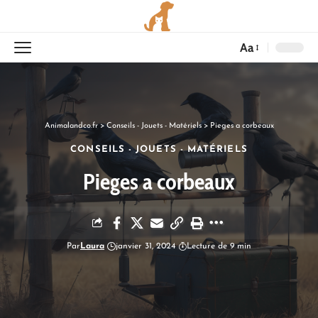
Aa
Animalandco.fr
>
Conseils - Jouets - Matériels
>
Pieges a corbeaux
CONSEILS - JOUETS - MATÉRIELS
Pieges a corbeaux
Par
Laura
janvier 31, 2024
Lecture de 9 min