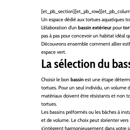
[et_pb_section][et_pb_row][et_pb_colum
Un espace dédié aux tortues aquatiques tr
L’élaboration d’un
bassin extérieur
pour
tor
pas à pas pour concevoir un habitat idéal q
Découvrons ensemble comment allier esthét
espace vert.
La sélection du bass
Choisir le bon
bassin
est une étape détermi
tortues. Pour un seul individu, un volume
matériaux doivent être résistants et non to
tortues.
Les bassins préformés ou les bâches à ins
et de volume. Le choix peut s’orienter vers
s’intègrent harmonieusement dans votre ja