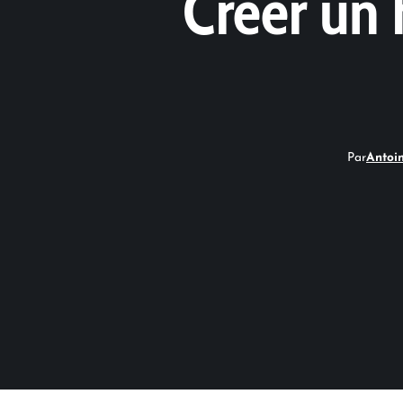
Créer un 
Par
Antoi