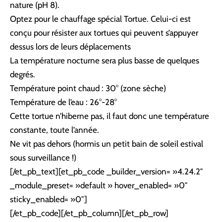
nature (pH 8).
Optez pour le chauffage spécial Tortue. Celui-ci est
conçu pour
résister aux tortues
qui peuvent s’appuyer
dessus lors de leurs déplacements
La température nocturne sera plus basse de quelques
degrés.
Température
point chaud
: 30° (zone sèche)
Température de l’eau : 26°-28°
Cette tortue
n’hiberne pas
, il faut donc une
température
constante
, toute l’année.
Ne vit pas dehors
(hormis un petit bain de soleil estival
sous surveillance !)
[/et_pb_text][et_pb_code _builder_version= »4.24.2″
_module_preset= »default » hover_enabled= »0″
sticky_enabled= »0″]
[/et_pb_code][/et_pb_column][/et_pb_row]