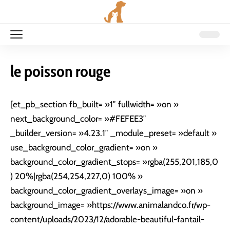
le poisson rouge
[et_pb_section fb_built= »1″ fullwidth= »on »
next_background_color= »#FEFEE3″
_builder_version= »4.23.1″ _module_preset= »default »
use_background_color_gradient= »on »
background_color_gradient_stops= »rgba(255,201,185,0
) 20%|rgba(254,254,227,0) 100% »
background_color_gradient_overlays_image= »on »
background_image= »https://www.animalandco.fr/wp-
content/uploads/2023/12/adorable-beautiful-fantail-