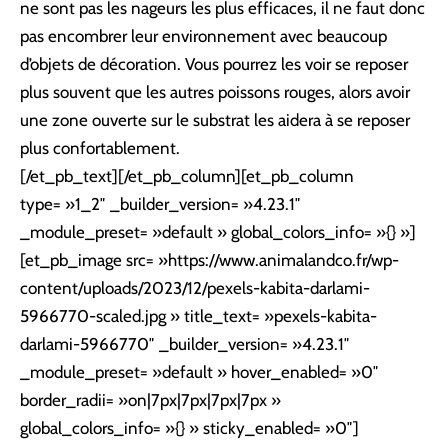
ne sont pas les nageurs les plus efficaces, il ne faut donc
pas encombrer leur environnement avec beaucoup
d’objets de décoration. Vous pourrez les voir se reposer
plus souvent que les autres poissons rouges, alors avoir
une zone ouverte sur le substrat les aidera à se reposer
plus confortablement.
[/et_pb_text][/et_pb_column][et_pb_column
type= »1_2″ _builder_version= »4.23.1″
_module_preset= »default » global_colors_info= »{} »]
[et_pb_image src= »https://www.animalandco.fr/wp-
content/uploads/2023/12/pexels-kabita-darlami-
5966770-scaled.jpg » title_text= »pexels-kabita-
darlami-5966770″ _builder_version= »4.23.1″
_module_preset= »default » hover_enabled= »0″
border_radii= »on|7px|7px|7px|7px »
global_colors_info= »{} » sticky_enabled= »0″]