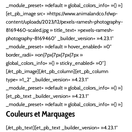
_module_preset= »default » global_colors_info= »{} »]
[et_pb_image src= »https://www.animalandco.fr/wp-
content/uploads/2023/12/pexels-ramesh-photography-
8169460-scaled.jpg » title_text= »pexels-ramesh-
photography-8169460″ _builder_version= »4.23.1″
_module_preset= »default » hover_enabled= »0″
border_radii= »on|7px|7px|7px|7px »
global_colors_info= »{} » sticky_enabled= »0″]
[/et_pb_image][/et_pb_column][et_pb_column
type= »1_2″ _builder_version= »4.23.1″
_module_preset= »default » global_colors_info= »{} »]
[et_pb_text _builder_version= »4.23.1″
_module_preset= »default » global_colors_info= »{} »]
Couleurs et Marquages
[/et_pb_text][et_pb_text _builder_version= »4.23.1″