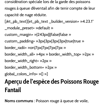
considération spéciale lors de la garde des poissons
rouges à queue d’éventail afin de tenir compte de leur
capacité de nage réduite.
[/et_pb_text][et_pb_text _builder_version= »4.23.1″
_module_preset= »default »
custom_margin= »|243px|||false|false »
custom_padding= »3px|3px|3px|3px|true|true »
border_radii= »on|7px|7px|7px|7px »
border_width_all= »4px » border_width_top= »2px »
border_width_right= »2px »
border_width_bottom= »2px »
global_colors_info= »{} »]
Aperçu de l’espèce des Poissons Rouge
Fantail
Noms communs
: Poisson rouge à queue de voile,