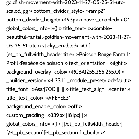
goldfish-movement-with-2023-11-27-05-25-51-utc-
scaled.jpg » bottom_divider_style= »ramp2″
bottom_divider_height= »193px » hover_enabled= »0″
global_colors_info= »{} » title_text= »adorable-
beautiful-fantail-goldfish-movement-with-2023-11-27-
05-25-51-utc » sticky_enabled= »0″]
[et_pb_fullwidth_header title= »Poisson Rouge Fantail :
Profil d’espèce de poisson » text_orientation= »right »
background_overlay_color= »RGBA(255,255,255,0) »
_builder_version= »4.23.1″ _module_preset= »default »
title_font= »Asar|700||||||| » title_text_align= »center »
title_text_color= »#FEFEE3″
background_enable_color= »off »
custom_padding= »339px||181px||| »
global_colors_info= »{} »][/et_pb_fullwidth_header]
[/et_pb_section][et_pb_section fb_built= »1″