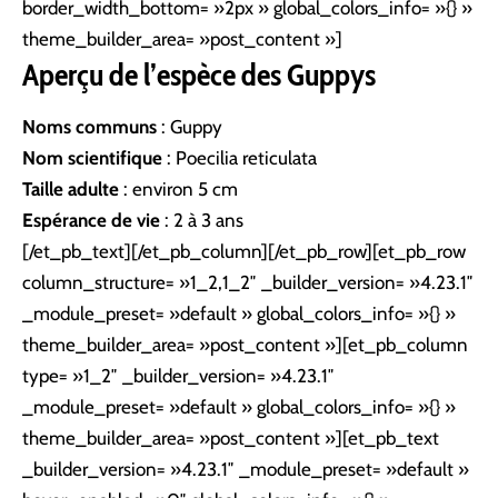
border_width_bottom= »2px » global_colors_info= »{} »
theme_builder_area= »post_content »]
Aperçu de l’espèce
des Guppys
Noms communs
: Guppy
Nom scientifique
: Poecilia reticulata
Taille adulte
: environ 5 cm
Espérance de vie
: 2 à 3 ans
[/et_pb_text][/et_pb_column][/et_pb_row][et_pb_row
column_structure= »1_2,1_2″ _builder_version= »4.23.1″
_module_preset= »default » global_colors_info= »{} »
theme_builder_area= »post_content »][et_pb_column
type= »1_2″ _builder_version= »4.23.1″
_module_preset= »default » global_colors_info= »{} »
theme_builder_area= »post_content »][et_pb_text
_builder_version= »4.23.1″ _module_preset= »default »