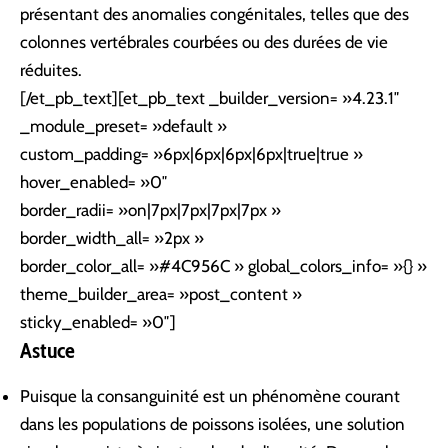
présentant des anomalies congénitales, telles que des
colonnes vertébrales courbées ou des durées de vie
réduites.
[/et_pb_text][et_pb_text _builder_version= »4.23.1″
_module_preset= »default »
custom_padding= »6px|6px|6px|6px|true|true »
hover_enabled= »0″
border_radii= »on|7px|7px|7px|7px »
border_width_all= »2px »
border_color_all= »#4C956C » global_colors_info= »{} »
theme_builder_area= »post_content »
sticky_enabled= »0″]
Astuce
Puisque la consanguinité est un phénomène courant
dans les populations de poissons isolées, une solution