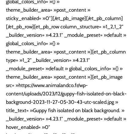
global_colors_info= »{} »
theme_builder_area= »post_content »
sticky_enabled= »0″][/et_pb_image][/et_pb_column]
[/et_pb_row][et_pb_row column_structure= »1_2,1_2″
_builder_version= »4.23.1″ _module_preset= »default »
global_colors_info= »{} »
theme_builder_area= »post_content »][et_pb_column
type= »1_2″ _builder_version= »4.23.1″
_module_preset= »default » global_colors_info= »{} »
theme_builder_area= »post_content »][et_pb_image
src= »https://www.animalandco.fr/wp-
content/uploads/2023/12/guppy-fish-isolated-on-black-
background-2023-11-27-05-30-43-utc-scaled.jpg »
title_text= »Guppy fish isolated on black background. »
_builder_version= »4.23.1″ _module_preset= »default »
hover_enabled= »0″