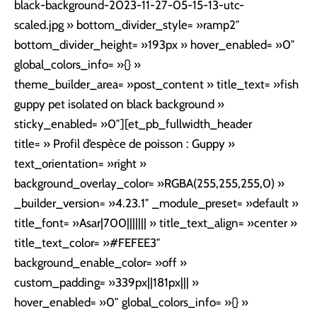
black-background-2023-11-27-05-15-13-utc-
scaled.jpg » bottom_divider_style= »ramp2″
bottom_divider_height= »193px » hover_enabled= »0″
global_colors_info= »{} »
theme_builder_area= »post_content » title_text= »fish
guppy pet isolated on black background »
sticky_enabled= »0″][et_pb_fullwidth_header
title= » Profil d’espèce de poisson : Guppy »
text_orientation= »right »
background_overlay_color= »RGBA(255,255,255,0) »
_builder_version= »4.23.1″ _module_preset= »default »
title_font= »Asar|700||||||| » title_text_align= »center »
title_text_color= »#FEFEE3″
background_enable_color= »off »
custom_padding= »339px||181px||| »
hover_enabled= »0″ global_colors_info= »{} »