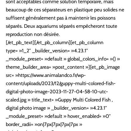
sont acceptables comme solution temporaire, mais
beaucoup de ces séparateurs en plastique peu solides ne
suffisent généralement pas à maintenir les poissons
séparés. Deux aquariums séparés empêcheront toute
reproduction non désirée.
[/et_pb_text][/et_pb_column][et_pb_column
type= »1_2″ _builder_version= »4.23.1″
_module_preset= »default » global_colors_info= »{} »
theme_builder_area= »post_content »][et_pb_image
src= »https://www.animalandco.fr/wp-
content/uploads/2023/12/guppy-multi-colored-fish-
digital-photo-image-2023-11-27-04-58-10-utc-
scaled.jpg » title_text= »Guppy Multi Colored Fish ,
digital photo image » _builder_version= »4.23.1″
_module_preset= »default » hover_enabled= »0″
border_radii= »on|7px|7px|7px|7px »