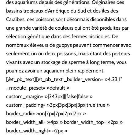
des aquariums depuis des générations. Originaires des
bassins tropicaux d’Amérique du Sud et des îles des
Caraïbes, ces poissons sont désormais disponibles dans
une grande variété de couleurs qui ont été produites par
sélection génétique dans des fermes piscicoles. De
nombreux éleveurs de guppys peuvent commencer avec
seulement un ou deux poissons, mais étant des porteurs
vivants avec un stockage de sperme à long terme, vous
pourriez avoir un aquarium plein rapidement.
[/et_pb_text][et_pb_text _builder_version= »4.23.1″
_module_preset= »default »
custom_margin= »|243px|||false|false »
custom_padding= »3px|3px|3px|3px|true|true »
border_radii= »on|7px|7px|7px|7px »
border_width_all= »4px » border_width_top= »2px »
border_width_right= »2px »