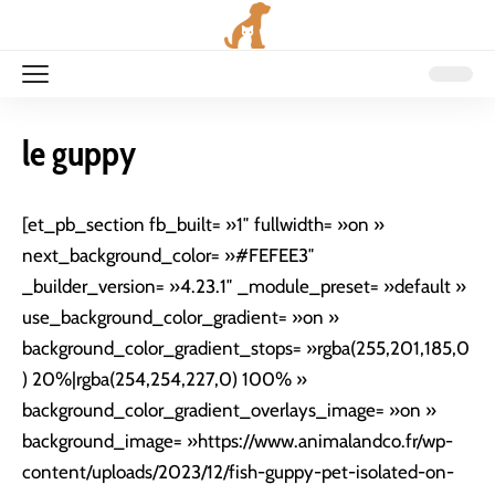
le guppy
[et_pb_section fb_built= »1″ fullwidth= »on »
next_background_color= »#FEFEE3″
_builder_version= »4.23.1″ _module_preset= »default »
use_background_color_gradient= »on »
background_color_gradient_stops= »rgba(255,201,185,0
) 20%|rgba(254,254,227,0) 100% »
background_color_gradient_overlays_image= »on »
background_image= »https://www.animalandco.fr/wp-
content/uploads/2023/12/fish-guppy-pet-isolated-on-