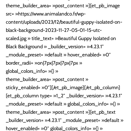
theme_builder_area= »post_content »][et_pb_image
src= »https://www.animalandco.fr/wp-
content/uploads/2023/12/beautiful-guppy-isolated-on-
black-background-2023-11-27-05-01-15-utc-
scaled.jpg » title_text= »Beautiful Guppy Isolated on
Black Background » _builder_version= »4.23.1″
_module_preset= »default » hover_enabled= »0″
border_radii= »on|7px|7px|7px|7px »
global_colors_info= »{} »
theme_builder_area= »post_content »
sticky_enabled= »0″][/et_pb_image][/et_pb_column]
[et_pb_column type= »1_2″ _builder_version= »4.23.1″
_module_preset= »default » global_colors_info= »{} »
theme_builder_area= »post_content »][et_pb_text
_builder_version= »4.23.1″ _module_preset= »default »
hover_enabled= »0″ global_colors_info= »{} »