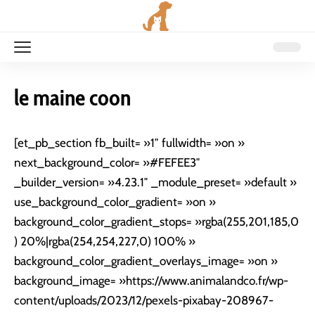
le maine coon
[et_pb_section fb_built= »1″ fullwidth= »on »
next_background_color= »#FEFEE3″
_builder_version= »4.23.1″ _module_preset= »default »
use_background_color_gradient= »on »
background_color_gradient_stops= »rgba(255,201,185,0
) 20%|rgba(254,254,227,0) 100% »
background_color_gradient_overlays_image= »on »
background_image= »https://www.animalandco.fr/wp-
content/uploads/2023/12/pexels-pixabay-208967-