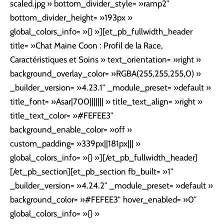
scaled.jpg » bottom_divider_style= »ramp2″
bottom_divider_height= »193px »
global_colors_info= »{} »][et_pb_fullwidth_header
title= »Chat Maine Coon : Profil de la Race,
Caractéristiques et Soins » text_orientation= »right »
background_overlay_color= »RGBA(255,255,255,0) »
_builder_version= »4.23.1″ _module_preset= »default »
title_font= »Asar|700||||||| » title_text_align= »right »
title_text_color= »#FEFEE3″
background_enable_color= »off »
custom_padding= »339px||181px||| »
global_colors_info= »{} »][/et_pb_fullwidth_header]
[/et_pb_section][et_pb_section fb_built= »1″
_builder_version= »4.24.2″ _module_preset= »default »
background_color= »#FEFEE3″ hover_enabled= »0″
global_colors_info= »{} »