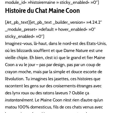
module_id= »histoiremaine » sticky_enabled= »0″]
Histoire du Chat Maine Coon
[/et_pb_text][et_pb_text _builder_version= »4.24.2″
_module_preset= »default » hover_enabled= »0″
sticky_enabled= »0″]
Imaginez-vous, là-haut, dans le nord-est des Etats-Unis,
où les blizzards soufflent et que Dame Nature est une
vieille chipie. Eh bien, c’est ici que le grand et fier Maine
Coon a vu le jour – pas par design, pas par un coup de
crayon moche, mais par la simple et douce escorte de
l’évolution. Tu imagines les jasettes, ces histoires que
racontent les gens sur des croisements étranges avec
des lynx roux ou des ratons laveurs ? Oublie ça
instantanément
. Le Maine Coon n’est rien d’autre qu’un
matou 100% domesticus, fils de ces chats venus avec