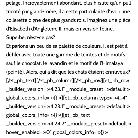
pelage. Incroyablement abondant, plus hirsute qu’un pull
tricoté par grand-mère, il a cette particularité d’avoir une
collerette digne des plus grands rois. Imaginez une pièce
d’Elisabeth d’Angleterre II, mais en version féline.
Superbe, n’est-ce pas?
Et parlons un peu de sa palette de couleurs. Il est prêt à
défiler avec toute une gamme de teintes et de motifs …
sauf le chocolat, le lavandin et le motif de l’Himalaya
(pointé). Alors, qui a dit que les chats étaient ennuyeux?
[/et_pb_text][/et_pb_column][/et_pb_row][et_pb_row
_builder_version= »4.23.1″ _module_preset= »default »
global_colors_info= »{} »][et_pb_column type= »4_4″
_builder_version= »4.23.1″ _module_preset= »default »
global_colors_info= »{} »][et_pb_text
_builder_version= »4.24.2″ _module_preset= »default »
hover_enabled= »0″ global_colors_info= »{} »