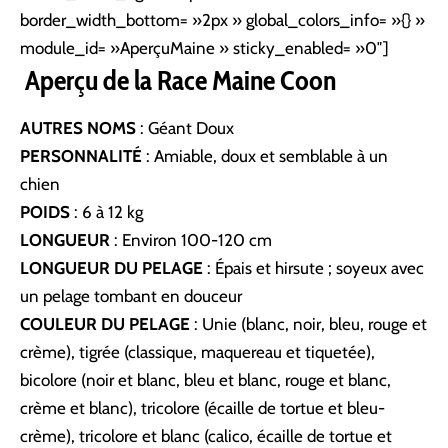
border_width_bottom= »2px » global_colors_info= »{} »
module_id= »AperçuMaine » sticky_enabled= »0″]
Aperçu de la Race Maine Coon
AUTRES NOMS
: Géant Doux
PERSONNALITÉ
: Amiable, doux et semblable à un
chien
POIDS
: 6 à 12 kg
LONGUEUR
: Environ
100-120 cm
LONGUEUR DU PELAGE
: Épais et hirsute ; soyeux avec
un pelage tombant en douceur
COULEUR DU PELAGE
: Unie (blanc, noir, bleu, rouge et
crème), tigrée (classique, maquereau et tiquetée),
bicolore (noir et blanc, bleu et blanc, rouge et blanc,
crème et blanc), tricolore (écaille de tortue et bleu-
crème), tricolore et blanc (calico, écaille de tortue et