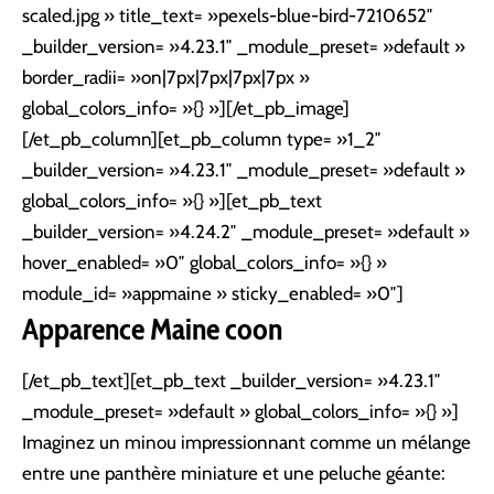
scaled.jpg » title_text= »pexels-blue-bird-7210652″
_builder_version= »4.23.1″ _module_preset= »default »
border_radii= »on|7px|7px|7px|7px »
global_colors_info= »{} »][/et_pb_image]
[/et_pb_column][et_pb_column type= »1_2″
_builder_version= »4.23.1″ _module_preset= »default »
global_colors_info= »{} »][et_pb_text
_builder_version= »4.24.2″ _module_preset= »default »
hover_enabled= »0″ global_colors_info= »{} »
module_id= »appmaine » sticky_enabled= »0″]
Apparence Maine coon
[/et_pb_text][et_pb_text _builder_version= »4.23.1″
_module_preset= »default » global_colors_info= »{} »]
Imaginez un minou impressionnant comme un mélange
entre une panthère miniature et une peluche géante: