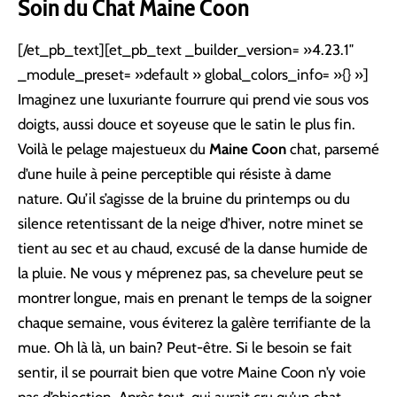
Soin du Chat Maine Coon
[/et_pb_text][et_pb_text _builder_version= »4.23.1″
_module_preset= »default » global_colors_info= »{} »]
Imaginez une luxuriante fourrure qui prend vie sous vos
doigts, aussi douce et soyeuse que le satin le plus fin.
Voilà le pelage majestueux du
Maine Coon
chat, parsemé
d’une huile à peine perceptible qui résiste à dame
nature. Qu’il s’agisse de la bruine du printemps ou du
silence retentissant de la neige d’hiver, notre minet se
tient au sec et au chaud, excusé de la danse humide de
la pluie. Ne vous y méprenez pas, sa chevelure peut se
montrer longue, mais en prenant le temps de la soigner
chaque semaine, vous éviterez la galère terrifiante de la
mue. Oh là là, un bain? Peut-être. Si le besoin se fait
sentir, il se pourrait bien que votre Maine Coon n’y voie
pas d’objection. Après tout, qui aurait cru qu’un chat