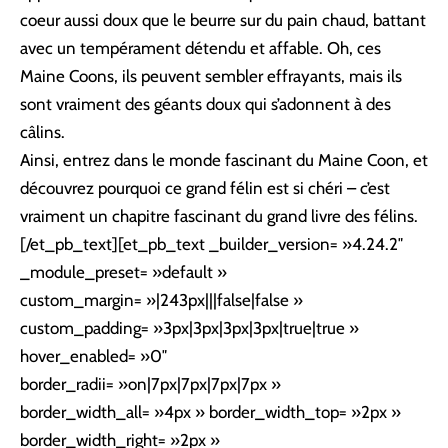
coeur aussi doux que le beurre sur du pain chaud, battant
avec un tempérament détendu et affable. Oh, ces
Maine Coons, ils peuvent sembler effrayants, mais ils
sont vraiment des géants doux qui s’adonnent à des
câlins.
Ainsi, entrez dans le monde fascinant du Maine Coon, et
découvrez pourquoi ce grand félin est si chéri – c’est
vraiment un chapitre fascinant du grand livre des félins.
[/et_pb_text][et_pb_text _builder_version= »4.24.2″
_module_preset= »default »
custom_margin= »|243px|||false|false »
custom_padding= »3px|3px|3px|3px|true|true »
hover_enabled= »0″
border_radii= »on|7px|7px|7px|7px »
border_width_all= »4px » border_width_top= »2px »
border_width_right= »2px »