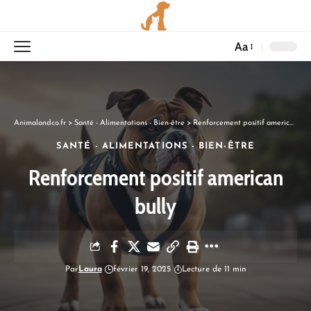
Aa
Animalandco.fr
>
Santé - Alimentations - Bien-être
>
Renforcement positif american bully
SANTÉ - ALIMENTATIONS - BIEN-ÊTRE
Renforcement positif american
bully
Par
Laura
février 19, 2025
Lecture de 11 min