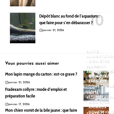
Dépôt blanc au fond de l’aquarium :
que faire pour s’en débarasser ?
janvier 21, 2026
SANTÉ -
ALIMENTATIO
- BIEN-ÊTRE
Vous pourriez aussi aimer
ANIMAUX
SANTÉ -
DOMESTIQU
ALIMENTATIO
Mon lapin mange du carton : est-ce grave ?
ANIMAUX
- BIEN-ÊTRE
FERME
ANIMAUX
janvier 21, 2026
DOMESTIQU
Fradexam collyre : mode d’emploi et
CHATS
SANTÉ -
préparation facile
CHIENS
ALIMENTATIO
- BIEN-ÊTRE
janvier 17, 2026
ANIMAUX
Mon chien vomit de la bile jaune : que faire
DOMESTIQU
SANTÉ -