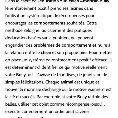
Dans le cadre de l’
éducation
d’un
chien American Bully
,
le renforcement positif prend ses racines dans
l’utilisation systématique de récompenses pour
encourager les
comportements
souhaités. Cette
méthode s’éloigne radicalement des pratiques
d’éducation basées sur la punition, qui peuvent
engendrer des
problèmes de comportement
et nuire à
la relation entre le
chien
et son propriétaire. Pour mettre
en place un système de renforcement positif efficace, il
est déterminant d’identifier ce qui motive réellement
votre
Bully
, qu’il s’agisse de friandises, de jouets, ou de
simples félicitations. Chaque
animal
est unique et
trouver la monnaie d’échange qui le motive vraiment est
la clé du succès. Par exemple, si votre
Bully
raffole des
balles, utiliser cet objet comme récompense lorsqu’il
exécute correctement un ordre peut s’avérer