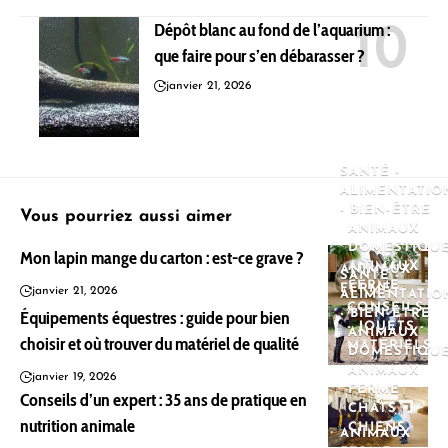
Dépôt blanc au fond de l’aquarium :
que faire pour s’en débarasser ?
janvier 21, 2026
SANTÉ -
ALIMENTATIO
- BIEN-ÊTRE
Vous pourriez aussi aimer
ANIMAUX
DOMESTIQU
Mon lapin mange du carton : est-ce grave ?
ANIMAUX
ANIMAUX
SANTÉ -
FERME
FERME
janvier 21, 2026
ALIMENTATIO
CONSEILS
Équipements équestres : guide pour bien
- BIEN-ÊTRE
- JOUETS -
ANIMAUX
choisir et où trouver du matériel de qualité
MATÉRIELS
DOMESTIQU
ANIMAUX
janvier 19, 2026
FERME
Conseils d’un expert : 35 ans de pratique en
CHATS
nutrition animale
CHIENS
ANIMAUX