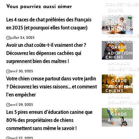
DOMESTIQUE
Vous pourriez aussi aimer
CHATS
EDUCATION
Les 4 races de chat préférées des Français
- GARDE -
CHATS
en 2025 (et pourquoi elles font craquer)
ADOPTION
ANIMAUX
DOMESTIQU
juillet 24, 2025
EDUCATION
Avoir un chat coûte-t-il vraiment cher ?
- GARDE -
Découvrez les dépenses cachées qui
ADOPTION
CHIENS
surprennent bien des maîtres !
ANIMAUX
DOMESTIQU
avril 30, 2025
EDUCATION
Votre chien creuse partout dans votre jardin
- GARDE -
? Découvrez les vraies raisons… et comment
ADOPTION
CHIENS
l’en empêcher
ANIMAUX
DOMESTIQU
avril 29, 2025
EDUCATION
Les 5 pires erreurs d’éducation canine que
- GARDE -
80% des propriétaires de chiens
ADOPTION
commettent sans même le savoir !
avril 27, 2025