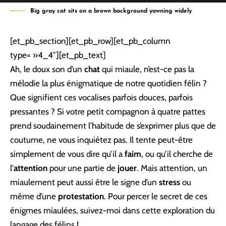
Big gray cat sits on a brown background yawning widely
[et_pb_section][et_pb_row][et_pb_column
type= »4_4″][et_pb_text]
Ah, le doux son d’un
chat
qui miaule, n’est-ce pas la
mélodie la plus énigmatique de notre quotidien félin ?
Que signifient ces vocalises parfois douces, parfois
pressantes ? Si votre petit compagnon à quatre pattes
prend soudainement l’habitude de s’exprimer plus que de
coutume, ne vous inquiétez pas. Il tente peut-être
simplement de vous dire qu’il a
faim
, ou qu’il cherche de
l’
attention
pour une partie de
jouer
. Mais attention, un
miaulement peut aussi être le signe d’un
stress
ou
même d’une
protestation
. Pour percer le secret de ces
énigmes miaulées, suivez-moi dans cette exploration du
langage des félins !