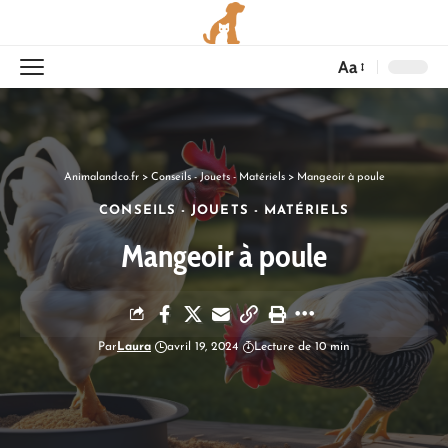
Aa
Animalandco.fr
>
Conseils - Jouets - Matériels
>
Mangeoir à poule
CONSEILS - JOUETS - MATÉRIELS
Mangeoir à poule
Par
Laura
avril 19, 2024
Lecture de 10 min