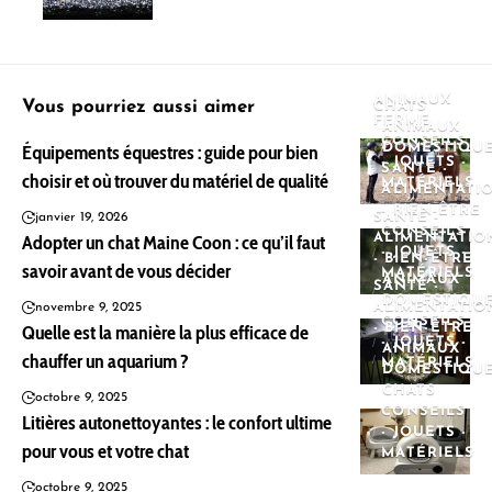
ANIMAUX
Vous pourriez aussi aimer
CHATS
FERME
ANIMAUX
CONSEILS
Équipements équestres : guide pour bien
DOMESTIQU
- JOUETS -
SANTÉ -
choisir et où trouver du matériel de qualité
MATÉRIELS
ALIMENTATI
- BIEN-ÊTRE
SANTÉ -
janvier 19, 2026
CONSEILS
Adopter un chat Maine Coon : ce qu’il faut
ALIMENTATIO
- JOUETS -
- BIEN-ÊTRE
savoir avant de vous décider
MATÉRIELS
ANIMAUX
SANTÉ -
DOMESTIQU
ALIMENTATIO
novembre 9, 2025
CONSEILS
Quelle est la manière la plus efficace de
- BIEN-ÊTRE
- JOUETS -
ANIMAUX
chauffer un aquarium ?
MATÉRIELS
DOMESTIQU
CHATS
octobre 9, 2025
CONSEILS
Litières autonettoyantes : le confort ultime
- JOUETS -
pour vous et votre chat
MATÉRIELS
octobre 9, 2025