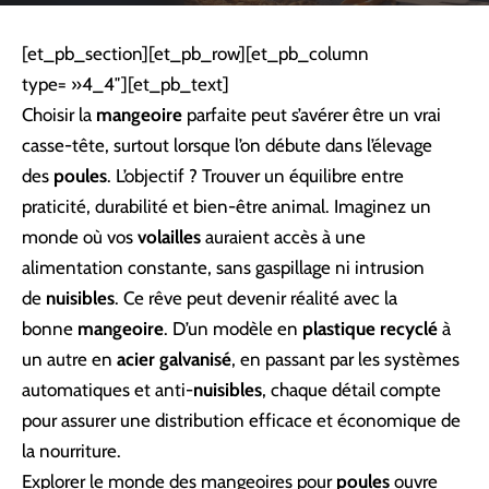
[et_pb_section][et_pb_row][et_pb_column
type= »4_4″][et_pb_text]
Choisir la
mangeoire
parfaite peut s’avérer être un vrai
casse-tête, surtout lorsque l’on débute dans l’élevage
des
poules
. L’objectif ? Trouver un équilibre entre
praticité, durabilité et bien-être animal. Imaginez un
monde où vos
volailles
auraient accès à une
alimentation constante, sans gaspillage ni intrusion
de
nuisibles
. Ce rêve peut devenir réalité avec la
bonne
mangeoire
. D’un modèle en
plastique recyclé
à
un autre en
acier galvanisé
, en passant par les systèmes
automatiques et anti-
nuisibles
, chaque détail compte
pour assurer une distribution efficace et économique de
la nourriture.
Explorer le monde des mangeoires pour
poules
ouvre