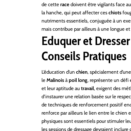
de cette
race
doivent être vigilants face a
la hanche, qui peut affecter ces
chiots
foug
nutriments essentiels, conjuguée à un exer
mais contribue par ailleurs à une longue e
Eduquer et Dresser 
Conseils Pratiques
L’éducation d’un
chien
, spécialement d’un
le
Malinois
à
poil
long
, représente un défi
et leur aptitude au
travail
, exigent des mét
d’instaurer une relation basée sur le respe
de techniques de renforcement positif en
renforce par ailleurs le lien entre le chien e
physiques sont essentiels pour stimuler leu
les sessions de dressage devraient inclure des