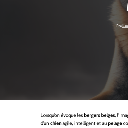
Par
La
Lorsqu’on évoque les
bergers belges
, l’ima
d’un
chien
agile, intelligent et au
pelage
co