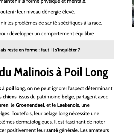
aintenir la forme physique et mentale.
utenir leur niveau d’énergie élevé.
ir les problèmes de santé spécifiques à la race.
ur développer un comportement équilibré.
s reste en forme : faut-il s'inquiéter ?
du Malinois à Poil Long
s
à
poil
long
, on ne peut ignorer l’aspect déterminant
es
chiens
, issus du patrimoine
belge
, partagent avec
eren
, le
Groenendael
, et le
Laekenois
, une
lges
. Toutefois, leur pelage long nécessite une
oblèmes dermatologiques. Il est fascinant de noter
cer positivement leur
santé
générale. Les amateurs