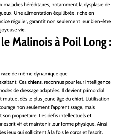
ux maladies héréditaires, notamment la dysplasie de
ueux. Une alimentation équilibrée, riche en
cice régulier, garantit non seulement leur bien-être
t joyeuse
vie
.
le Malinois à Poil Long :
e
race
de même dynamique que
 exaltant. Ces
chiens
, reconnus pour leur intelligence
hodes de dressage adaptées. Il devient primordial
ct mutuel dès le plus jeune âge du
chiot
. L’utilisation
courage non seulement l’apprentissage, mais
t son propriétaire. Les défis intellectuels et
r esprit vif et maintenir leur forme physique. Ainsi,
 jeux qui sollicitent à la fois le corps et l’esprit,