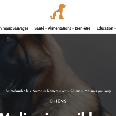
nimaux Sauvages
Santé – Alimentations – Bien-être
Education –
Animalandco.fr
>
Animaux Domestiques
>
Chiens
>
Malinois poil long
CHIENS