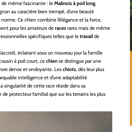
t de même fascinante : le
Malinois à poil long
.
agnon au caractère bien trempé, d’une beauté
rs norme. Ce chien combine l’élégance et la force,
ement pour les amateurs de
races
rares mais de même
fessionnelles spécifiques telles que le
travail
de
’accroît, éclairant sous un nouveau jour la famille
cousin à poil court, ce
chien
se distingue par une
rrure dense et ondoyante. Les
chiots
, dès leur plus
quable intelligence et d’une adaptabilité
La singularité de cette race réside dans sa
de protecteur familial que sur les terrains les plus