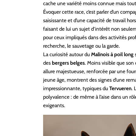
cache une variété moins connue mais tou
Évoquer cette race, c’est parler d’un comp
saisissante et d’une capacité de travail ho
faisant de lui un sujet d’intérêt non seul
pour ceux impliqués dans des activités pro
recherche, le sauvetage ou la garde.
La curiosité autour du
Malinois à poil long
s
des
bergers belges
. Moins visible que son 
allure majestueuse, renforcée par une fou
jeune âge, montrent des signes d’une remar
impressionnante, typiques du
Tervueren
. 
polyvalence : de même à l’aise dans un rôle 
exigeants.