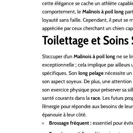
cette élégance se cache un athlète capabl
comportement, le
Malinois à poil long
part
loyauté sans faille. Cependant, il peut se 
appréciée par ceux cherchant un chien capa
Toilettage et Soins
S’occuper d’un
Malinois à poil long
ne se li
exceptionnelle ; cela implique par ailleur
spécifiques. Son
long pelage
nécessite un 
son aspect soyeux. De plus, une attention p
son exercice physique pour préserver sa si
santé courants dans la
race
. Les futurs pro
l’énergie pour répondre aux besoins de le
épanouie à leur côté.
Brossage fréquent :
essentiel pour évit