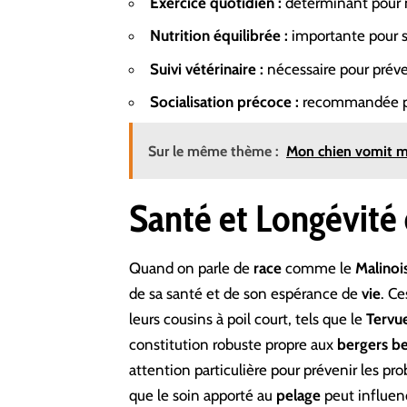
Exercice quotidien :
déterminant pour m
Nutrition équilibrée :
importante pour so
Suivi vétérinaire :
nécessaire pour préven
Socialisation précoce :
recommandée po
Sur le même thème :
Mon chien vomit mai
Santé et Longévité 
Quand on parle de
race
comme le
Malinoi
de sa santé et de son espérance de
vie
. C
leurs cousins à poil court, tels que le
Tervu
constitution robuste propre aux
bergers
be
attention particulière pour prévenir les pr
que le soin apporté au
pelage
peut influen