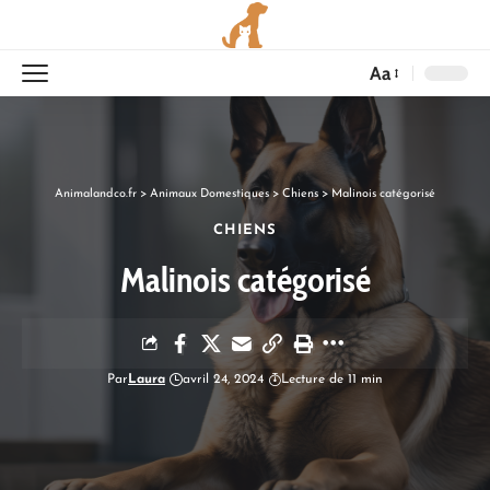
Aa
Animalandco.fr
>
Animaux Domestiques
>
Chiens
>
Malinois catégorisé
CHIENS
Malinois catégorisé
Par
Laura
avril 24, 2024
Lecture de 11 min