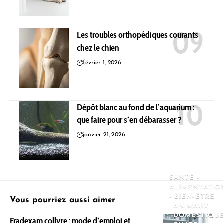
Les troubles orthopédiques courants
chez le chien
février 1, 2026
Dépôt blanc au fond de l’aquarium :
que faire pour s’en débarasser ?
janvier 21, 2026
SANTÉ -
ALIMENTATIO
- BIEN-ÊTRE
Vous pourriez aussi aimer
ANIMAUX
DOMESTIQU
Fradexam collyre : mode d’emploi et