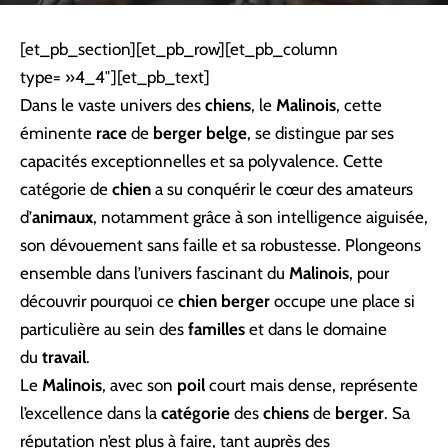
[et_pb_section][et_pb_row][et_pb_column
type= »4_4″][et_pb_text]
Dans le vaste univers des
chiens
, le
Malinois
, cette
éminente
race
de
berger belge
, se distingue par ses
capacités exceptionnelles et sa polyvalence. Cette
catégorie de
chien
a su conquérir le cœur des amateurs
d’
animaux
, notamment grâce à son intelligence aiguisée,
son dévouement sans faille et sa robustesse. Plongeons
ensemble dans l’univers fascinant du
Malinois
, pour
découvrir pourquoi ce
chien berger
occupe une place si
particulière au sein des
familles
et dans le domaine
du
travail
.
Le
Malinois
, avec son
poil
court mais dense, représente
l’excellence dans la
catégorie
des
chiens
de
berger
. Sa
réputation n’est plus à faire, tant auprès des