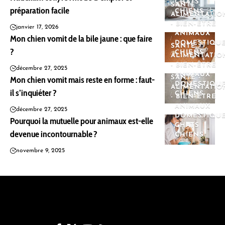
CHATS
SANTÉ -
préparation facile
CHIENS
ALIMENTATIO
- BIEN-ÊTRE
janvier 17, 2026
ANIMAUX
Mon chien vomit de la bile jaune : que faire
DOMESTIQU
SANTÉ -
?
CHIENS
ALIMENTATIO
- BIEN-ÊTRE
décembre 27, 2025
ANIMAUX
Mon chien vomit mais reste en forme : faut-
SANTÉ -
DOMESTIQU
ALIMENTATIO
il s’inquiéter ?
CHIENS
- BIEN-ÊTRE
ANIMAUX
décembre 27, 2025
DOMESTIQU
Pourquoi la mutuelle pour animaux est-elle
CHATS
devenue incontournable ?
CHIENS
novembre 9, 2025