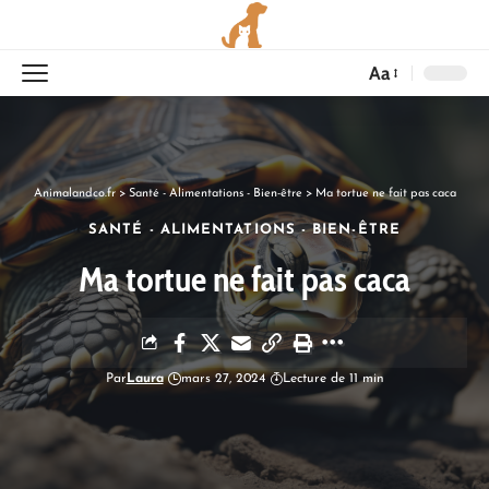
Aa
Animalandco.fr
>
Santé - Alimentations - Bien-être
>
Ma tortue ne fait pas caca
SANTÉ - ALIMENTATIONS - BIEN-ÊTRE
Ma tortue ne fait pas caca
Par
Laura
mars 27, 2024
Lecture de 11 min