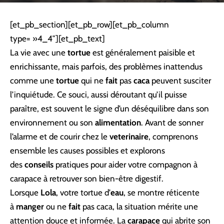
[et_pb_section][et_pb_row][et_pb_column
type= »4_4″][et_pb_text]
La vie avec une
tortue
est généralement paisible et
enrichissante, mais parfois, des problèmes inattendus
comme une
tortue
qui ne
fait
pas
caca
peuvent susciter
l’inquiétude. Ce souci, aussi déroutant qu’il puisse
paraître, est souvent le signe d’un déséquilibre dans son
environnement ou son
alimentation
. Avant de sonner
l’alarme et de courir chez le
veterinaire
, comprenons
ensemble les causes possibles et explorons
des
conseils
pratiques pour aider votre compagnon à
carapace à retrouver son bien-être digestif.
Lorsque
Lola
, votre tortue d’
eau
, se montre réticente
à
manger
ou ne
fait
pas caca, la situation mérite une
attention douce et informée. La
carapace
qui abrite son