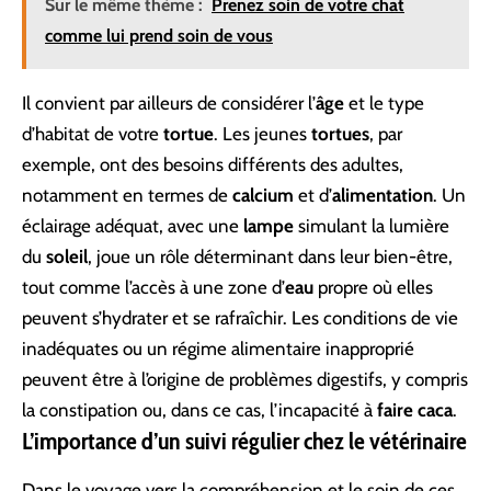
Sur le même thème :
Prenez soin de votre chat
comme lui prend soin de vous
Il convient par ailleurs de considérer l’
âge
et le type
d’habitat de votre
tortue
. Les jeunes
tortues
, par
exemple, ont des besoins différents des adultes,
notamment en termes de
calcium
et d’
alimentation
. Un
éclairage adéquat, avec une
lampe
simulant la lumière
du
soleil
, joue un rôle déterminant dans leur bien-être,
tout comme l’accès à une zone d’
eau
propre où elles
peuvent s’hydrater et se rafraîchir. Les conditions de vie
inadéquates ou un régime alimentaire inapproprié
peuvent être à l’origine de problèmes digestifs, y compris
la constipation ou, dans ce cas, l’incapacité à
faire caca
.
L’importance d’un suivi régulier chez le vétérinaire
Dans le voyage vers la compréhension et le soin de ces