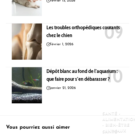
février 15, 2026
Les troubles orthopédiques courants
chez le chien
février 1, 2026
Dépôt blanc au fond de l’aquarium :
que faire pour s’en débarasser ?
janvier 21, 2026
SANTÉ -
ALIMENTATIO
- BIEN-ÊTRE
Vous pourriez aussi aimer
ANIMAUX
SANTÉ -