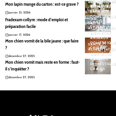
DOMESTIQU
ALIMENTATIO
Mon lapin mange du carton : est-ce grave ?
ANIMAUX
- BIEN-ÊTRE
FERME
ANIMAUX
janvier 21, 2026
DOMESTIQU
Fradexam collyre : mode d’emploi et
CHATS
SANTÉ -
préparation facile
CHIENS
ALIMENTATIO
- BIEN-ÊTRE
janvier 17, 2026
ANIMAUX
Mon chien vomit de la bile jaune : que faire
DOMESTIQU
SANTÉ -
?
CHIENS
ALIMENTATIO
- BIEN-ÊTRE
décembre 27, 2025
ANIMAUX
Mon chien vomit mais reste en forme : faut-
DOMESTIQU
il s’inquiéter ?
CHIENS
décembre 27, 2025