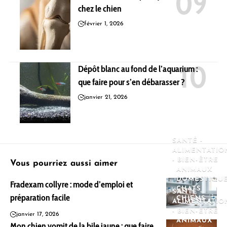
chez le chien
février 1, 2026
Dépôt blanc au fond de l’aquarium :
que faire pour s’en débarasser ?
janvier 21, 2026
SANTÉ -
ALIMENTATIO
- BIEN-ÊTRE
Vous pourriez aussi aimer
ANIMAUX
DOMESTIQU
Fradexam collyre : mode d’emploi et
CHATS
SANTÉ -
préparation facile
CHIENS
ALIMENTATIO
- BIEN-ÊTRE
janvier 17, 2026
ANIMAUX
Mon chien vomit de la bile jaune : que faire