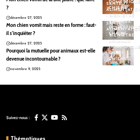
DOMESTIQU
SANTÉ -
?
CHIENS
ALIMENTATIO
- BIEN-ÊTRE
décembre 27, 2025
ANIMAUX
Mon chien vomit mais reste en forme : faut-
SANTÉ -
DOMESTIQU
ALIMENTATIO
il s’inquiéter ?
CHIENS
- BIEN-ÊTRE
ANIMAUX
décembre 27, 2025
DOMESTIQU
Pourquoi la mutuelle pour animaux est-elle
CHATS
devenue incontournable ?
CHIENS
novembre 9, 2025
Suivez-nous :
Thématiques