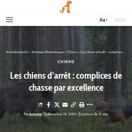
Aa
Animalandco.fr
>
Animaux Domestiques
>
Chiens
>
Les chiens d’arrêt : complices de chasse par excellence
CHIENS
Les chiens d’arrêt : complices de
chasse par excellence
Par
Antoine
décembre 12, 2023
Lecture de 11 min