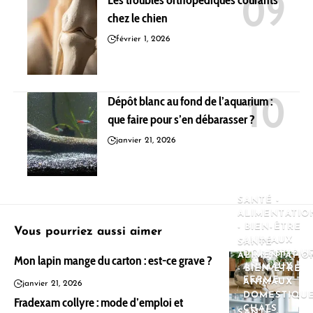
Les troubles orthopédiques courants
chez le chien
février 1, 2026
Dépôt blanc au fond de l’aquarium :
que faire pour s’en débarasser ?
janvier 21, 2026
SANTÉ -
ALIMENTATIO
- BIEN-ÊTRE
Vous pourriez aussi aimer
ANIMAUX
SANTÉ -
DOMESTIQU
ALIMENTATIO
Mon lapin mange du carton : est-ce grave ?
ANIMAUX
- BIEN-ÊTRE
FERME
ANIMAUX
janvier 21, 2026
DOMESTIQU
Fradexam collyre : mode d’emploi et
CHATS
SANTÉ -