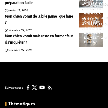
préparation facile
CHIENS
ALIMENTATIO
- BIEN-ÊTRE
janvier 17, 2026
ANIMAUX
Mon chien vomit de la bile jaune : que faire
DOMESTIQU
SANTÉ -
?
CHIENS
ALIMENTATIO
- BIEN-ÊTRE
décembre 27, 2025
ANIMAUX
Mon chien vomit mais reste en forme : faut-
DOMESTIQU
il s’inquiéter ?
CHIENS
décembre 27, 2025
Suivez-nous :
Thématiques