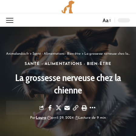
Aa
Animalandco.fr
>
Santé - Alimentations - Bien-être
>
La grossesse nerveuse chez la chienne
SANTÉ - ALIMENTATIONS - BIEN-ÊTRE
La grossesse nerveuse chez la
chienne
Par
Laura
avril 29, 2024
Lecture de 9 min