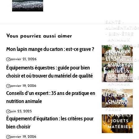
SANTÉ -
ALIMENTATIO
- BIEN-ÊTRE
Vous pourriez aussi aimer
ANIMAUX
DOMESTIQU
Mon lapin mange du carton : est-ce grave ?
ANIMAUX
ANIMAUX
SANTÉ -
FERME
FERME
janvier 21, 2026
ALIMENTATIO
CONSEILS
Équipements équestres : guide pour bien
- BIEN-ÊTRE
- JOUETS -
ANIMAUX
choisir et où trouver du matériel de qualité
MATÉRIELS
DOMESTIQU
ANIMAUX
janvier 19, 2026
FERME
Conseils d’un expert : 35 ans de pratique en
CHATS
nutrition animale
CHIENS
ANIMAUX
FERME
juin 23, 2025
CONSEILS
Équipement d’équitation : les critères pour
- JOUETS -
bien choisir
MATÉRIELS
janvier 19, 2026