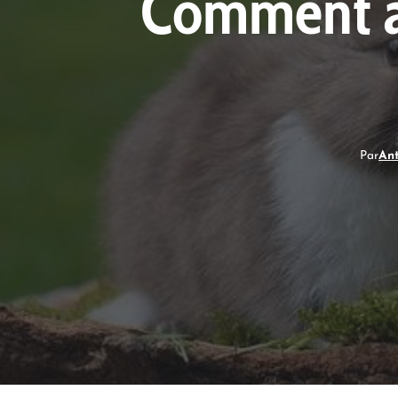
Comment am
Par
Ant