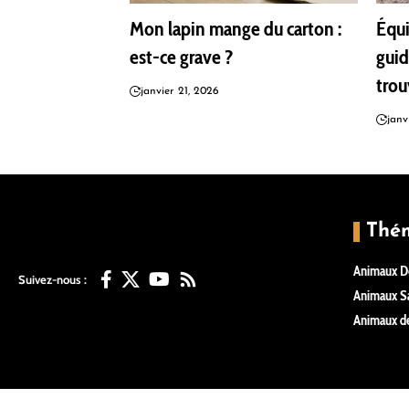
Mon lapin mange du carton :
Équi
est-ce grave ?
guid
trou
janvier 21, 2026
janv
Thé
Animaux D
Suivez-nous :
Animaux S
Animaux de