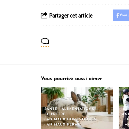
Partager cet article
Vous 
Vous pourriez aussi aimer
SANTÉ - ALIMENTATIONS -
BIEN-ÊTRE
AN
ANIMAUX DOMESTIQUES
CO
ANIMAUX FERME
M