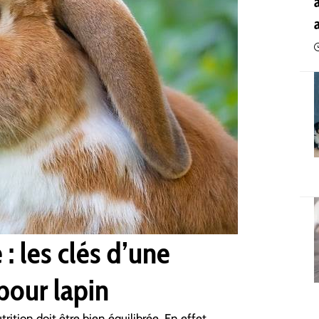
 : les clés d’une
pour lapin
trition doit être bien équilibrée. En effet,