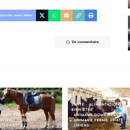
pourriez aussi aimer
Un commentaire
SANTÉ - ALIMENTATIONS -
BIEN-ÊTRE
IMAUX FERME
ANIMAUX DOMESTIQUES
NSEILS - JOUETS -
ANIMAUX FERME
CHATS
ATÉRIELS
CHIENS