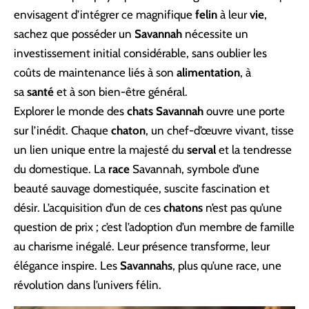
envisagent d’intégrer ce magnifique
felin
à leur
vie
,
sachez que posséder un
Savannah
nécessite un
investissement initial considérable, sans oublier les
coûts de maintenance liés à son
alimentation
, à
sa
santé
et à son bien-être général.
Explorer le monde des
chats Savannah
ouvre une porte
sur l’inédit. Chaque
chaton
, un chef-d’œuvre vivant, tisse
un lien unique entre la majesté du
serval
et la tendresse
du domestique. La
race
Savannah, symbole d’une
beauté sauvage domestiquée, suscite fascination et
désir. L’acquisition d’un de ces
chatons
n’est pas qu’une
question de prix ; c’est l’adoption d’un membre de famille
au charisme inégalé. Leur présence transforme, leur
élégance inspire. Les
Savannahs
, plus qu’une race, une
révolution dans l’univers félin.