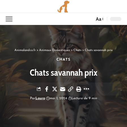
Aa
Animalandco.fr
>
Animaux Domestiques
>
Chats
>
Chats savannah prix
CHATS
Chats savannah prix
Par
Laura
mai 1, 2024
Lecture de 9 min