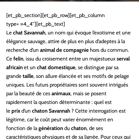
[et_pb_section][et_pb_row][et_pb_column
type= »4_4″][et_pb_text]
Le
chat Savannah
, un nom qui évoque l’exotisme et une
élégance sauvage, attire de plus en plus d’adeptes à la
recherche d’un
animal de compagnie
hors du commun.
Ce
felin
, issu du croisement entre un majestueux
serval
africain
et un
chat domestique
, se distingue par sa
grande
taille
, son allure élancée et ses motifs de pelage
uniques. Les futurs propriétaires sont souvent intrigués
par la beauté de ces
animaux
, mais se posent
rapidement la question déterminante : quel est
le
prix
d’un
chaton Savannah
? Cette interrogation est
légitime, car le coût peut varier énormément en
fonction de la
génération
du
chaton
, de ses
caractéristiques physiques et de sa lignée. Pour ceux qui