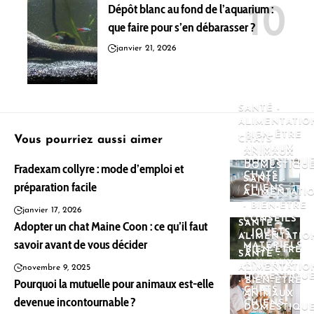
Dépôt blanc au fond de l’aquarium :
que faire pour s’en débarasser ?
janvier 21, 2026
SANTÉ -
ALIMENTATIO
- BIEN-ÊTRE
Vous pourriez aussi aimer
CHATS
ANIMAUX
ANIMAUX
DOMESTIQU
Fradexam collyre : mode d’emploi et
DOMESTIQU
CHATS
SANTÉ -
préparation facile
CHIENS
ALIMENTATI
- BIEN-ÊTRE
janvier 17, 2026
CONSEILS
Adopter un chat Maine Coon : ce qu’il faut
SANTÉ -
- JOUETS -
ALIMENTATIO
savoir avant de vous décider
MATÉRIELS
- BIEN-ÊTRE
SANTÉ -
ANIMAUX
ALIMENTATIO
novembre 9, 2025
DOMESTIQU
Pourquoi la mutuelle pour animaux est-elle
- BIEN-ÊTRE
CHATS
ANIMAUX
devenue incontournable ?
CHIENS
DOMESTIQU