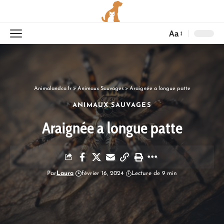
Aa
Animalandco.fr
>
Animaux Sauvages
>
Araignée a longue patte
ANIMAUX SAUVAGES
Araignée a longue patte
Par
Laura
février 16, 2024
Lecture de 9 min