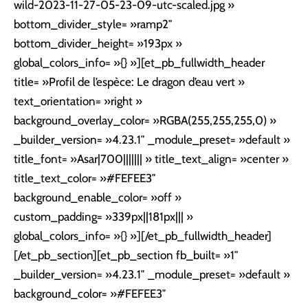
wild-2023-11-27-05-23-09-utc-scaled.jpg »
bottom_divider_style= »ramp2″
bottom_divider_height= »193px »
global_colors_info= »{} »][et_pb_fullwidth_header
title= »Profil de l’espèce: Le dragon d’eau vert »
text_orientation= »right »
background_overlay_color= »RGBA(255,255,255,0) »
_builder_version= »4.23.1″ _module_preset= »default »
title_font= »Asar|700||||||| » title_text_align= »center »
title_text_color= »#FEFEE3″
background_enable_color= »off »
custom_padding= »339px||181px||| »
global_colors_info= »{} »][/et_pb_fullwidth_header]
[/et_pb_section][et_pb_section fb_built= »1″
_builder_version= »4.23.1″ _module_preset= »default »
background_color= »#FEFEE3″