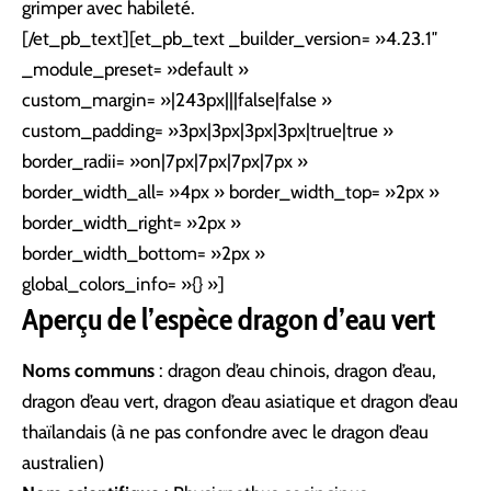
grimper avec habileté.
[/et_pb_text][et_pb_text _builder_version= »4.23.1″
_module_preset= »default »
custom_margin= »|243px|||false|false »
custom_padding= »3px|3px|3px|3px|true|true »
border_radii= »on|7px|7px|7px|7px »
border_width_all= »4px » border_width_top= »2px »
border_width_right= »2px »
border_width_bottom= »2px »
global_colors_info= »{} »]
Aperçu de l’espèce
dragon d’eau vert
Noms communs
: dragon d’eau chinois, dragon d’eau,
dragon d’eau vert, dragon d’eau asiatique et dragon d’eau
thaïlandais (à ne pas confondre avec le dragon d’eau
australien)