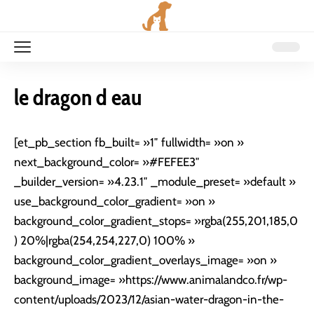
le dragon d eau
[et_pb_section fb_built= »1″ fullwidth= »on »
next_background_color= »#FEFEE3″
_builder_version= »4.23.1″ _module_preset= »default »
use_background_color_gradient= »on »
background_color_gradient_stops= »rgba(255,201,185,0
) 20%|rgba(254,254,227,0) 100% »
background_color_gradient_overlays_image= »on »
background_image= »https://www.animalandco.fr/wp-
content/uploads/2023/12/asian-water-dragon-in-the-