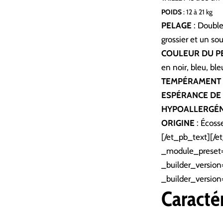
POIDS
: 12
à 21 kg
PELAGE
:
Double
grossier et un so
COULEUR DU P
en noir, bleu, ble
TEMPÉRAMENT
ESPÉRANCE DE 
HYPOALLERGÉ
ORIGINE
:
Écoss
[/et_pb_text][/e
_module_preset= 
_builder_version
_builder_version
Caracté