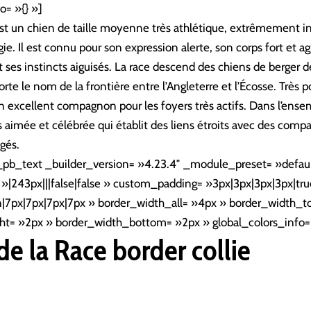
o= »{} »]
est un chien de taille moyenne très athlétique, extrêmement in
e. Il est connu pour son expression alerte, son corps fort et ag
et ses instincts aiguisés. La race descend des chiens de berger de
rte le nom de la frontière entre l’Angleterre et l’Écosse. Très p
un excellent compagnon pour les foyers très actifs. Dans l’ensem
s aimée et célébrée qui établit des liens étroits avec des co
gés.
_pb_text _builder_version= »4.23.4″ _module_preset= »defaul
|243px|||false|false » custom_padding= »3px|3px|3px|3px|tru
n|7px|7px|7px|7px » border_width_all= »4px » border_width_t
ht= »2px » border_width_bottom= »2px » global_colors_info= 
de la Race
border collie