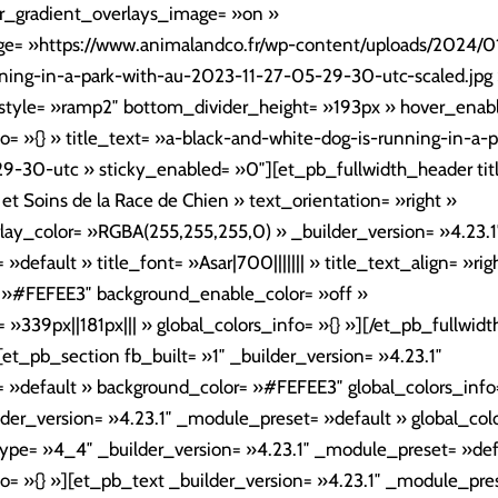
r_gradient_overlays_image= »on »
e= »https://www.animalandco.fr/wp-content/uploads/2024/01
ning-in-a-park-with-au-2023-11-27-05-29-30-utc-scaled.jpg
style= »ramp2″ bottom_divider_height= »193px » hover_enab
fo= »{} » title_text= »a-black-and-white-dog-is-running-in-a-
-30-utc » sticky_enabled= »0″][et_pb_fullwidth_header titl
s et Soins de la Race de Chien » text_orientation= »right »
ay_color= »RGBA(255,255,255,0) » _builder_version= »4.23.1
default » title_font= »Asar|700||||||| » title_text_align= »rig
= »#FEFEE3″ background_enable_color= »off »
»339px||181px||| » global_colors_info= »{} »][/et_pb_fullwid
[et_pb_section fb_built= »1″ _builder_version= »4.23.1″
»default » background_color= »#FEFEE3″ global_colors_info=
der_version= »4.23.1″ _module_preset= »default » global_colo
pe= »4_4″ _builder_version= »4.23.1″ _module_preset= »def
fo= »{} »][et_pb_text _builder_version= »4.23.1″ _module_pre