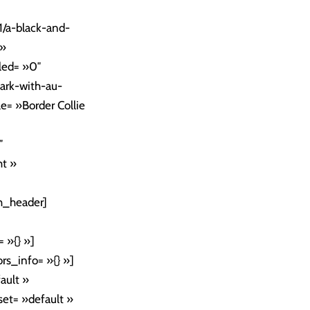
/a-black-and-
 »
led= »0″
park-with-au-
e= »Border Collie
″
ht »
th_header]
 »{} »]
rs_info= »{} »]
ault »
set= »default »