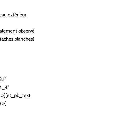
au extérieur
éralement observé
s taches blanches)
.1″
»4_4″
} »][et_pb_text
} »]