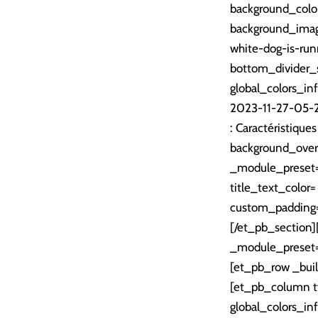
background_colo
background_imag
white-dog-is-run
bottom_divider_
global_colors_in
2023-11-27-05-29
: Caractéristique
background_overl
_module_preset= »
title_text_color
custom_padding= 
[/et_pb_section]
_module_preset= 
[et_pb_row _buil
[et_pb_column ty
global_colors_in