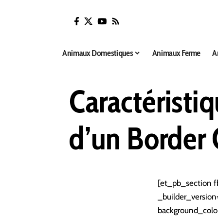
Animaux Domestiques
Animaux Ferme
A
Caractéristi
d’un Border 
[et_pb_section f
_builder_version
background_colo