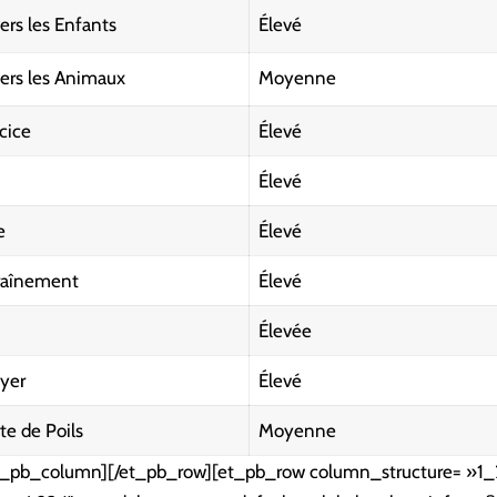
ers les Enfants
Élevé
vers les Animaux
Moyenne
cice
Élevé
Élevé
e
Élevé
traînement
Élevé
Élevée
yer
Élevé
te de Poils
Moyenne
et_pb_column][/et_pb_row][et_pb_row column_structure= »1_