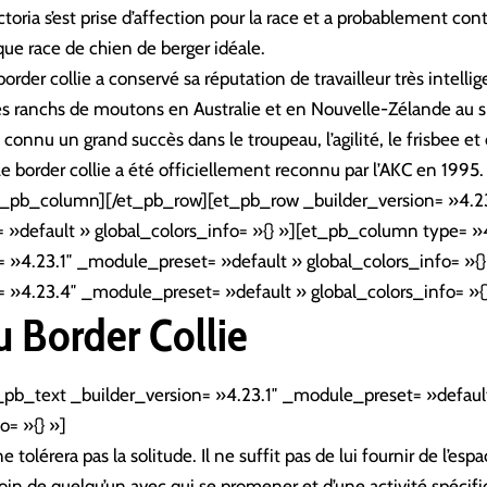
ictoria s’est prise d’affection pour la race et a probablement con
que race de chien de berger idéale.
 border collie a conservé sa réputation de travailleur très intellig
es ranchs de moutons en Australie et en Nouvelle-Zélande au si
t connu un grand succès dans le troupeau, l’agilité, le frisbee 
 Le border collie a été officiellement reconnu par l’AKC en 1995.
t_pb_column][/et_pb_row][et_pb_row _builder_version= »4.23
»default » global_colors_info= »{} »][et_pb_column type= 
= »4.23.1″ _module_preset= »default » global_colors_info= »{
= »4.23.4″ _module_preset= »default » global_colors_info= »{
u Border Collie
_pb_text _builder_version= »4.23.1″ _module_preset= »defaul
o= »{} »]
e tolérera pas la solitude. Il ne suffit pas de lui fournir de l’esp
esoin de quelqu’un avec qui se promener et d’une activité spécif