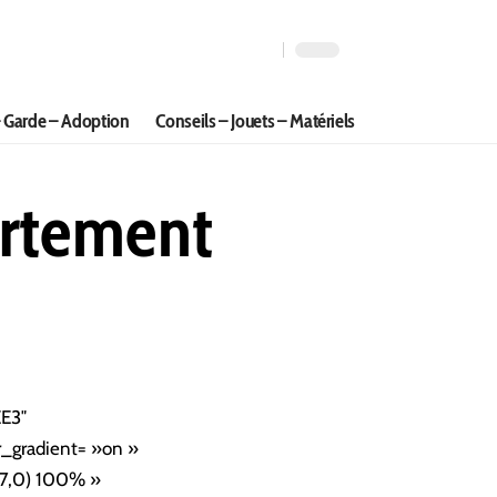
 Garde – Adoption
Conseils – Jouets – Matériels
ortement
EE3″
r_gradient= »on »
27,0) 100% »