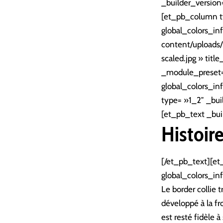
_builder_version
[et_pb_column ty
global_colors_in
content/uploads
scaled.jpg » titl
_module_preset= 
global_colors_i
type= »1_2″ _bui
[et_pb_text _bui
Histoir
[/et_pb_text][et
global_colors_inf
Le border collie 
développé à la fr
est resté fidèle à