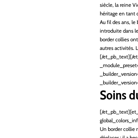
siècle, la reine V
héritage en tant 
Au fil des ans, le
introduite dans l
border collies on
autres activités.
[/et_pb_text][/e
_module_preset= 
_builder_version
_builder_version
Soins d
[/et_pb_text][et
global_colors_inf
Un border collie n
déplacer ; il a b