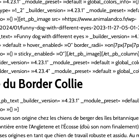
= »4.23.1″ _module_preset= »default » global_colors_info= »{}
pe= »1_2″ _builder_version= »4.23.1″ _module_preset= »defa
fo= »{} »][et_pb_image src= »https://www.animalandco.fr/wp-
/2024/01/funny-dog-with-different-eyes-2023-11-27-05-01-
e_text= »Funny dog with different eyes » _builder_version= »4.
»default » hover_enabled= »0″ border_radii= »on|7px|7px|7p
nfo= »{} » sticky_enabled= »0″][/et_pb_image][/et_pb_colum
lder_version= »4.23.1″ _module_preset= »default » global_colo
lder_version= »4.23.4″ _module_preset= »default » global_col
e du Border Collie
_pb_text _builder_version= »4.23.1″ _module_preset= »defaul
o= »{} »]
trouve son origine chez les chiens de berger des îles britannique
ontière entre l’Angleterre et l’Écosse (d’où son nom finalement).
 ses origines en tant que chien de travail robuste et assidu. Au 