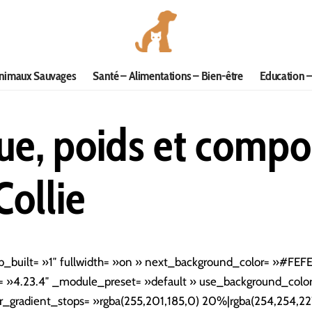
nimaux Sauvages
Santé – Alimentations – Bien-être
Education –
que, poids et comp
Collie
b_built= »1″ fullwidth= »on » next_background_color= »#FEF
= »4.23.4″ _module_preset= »default » use_background_colo
r_gradient_stops= »rgba(255,201,185,0) 20%|rgba(254,254,2