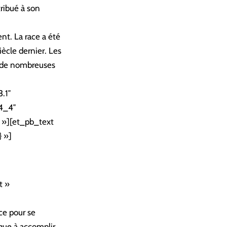
tribué à son
ent. La race a été
ècle dernier. Les
et de nombreuses
.1″
»4_4″
} »][et_pb_text
} »]
t »
ace pour se
ique à accomplir.