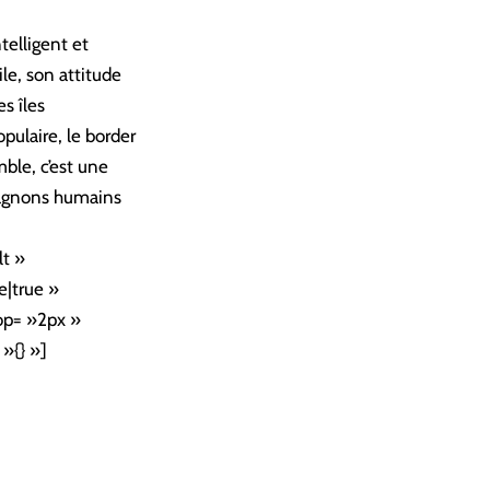
telligent et
ile, son attitude
s îles
opulaire, le border
ble, c’est une
mpagnons humains
t »
e|true »
op= »2px »
»{} »]