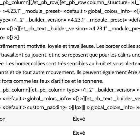
et_pb_column][/et_pb_row][et_pb_row column_structure= »1_
= »4.23.1″ _module_preset= »default » global_colors_info= »{}
pe= »1_2″ _builder_version= »4.23.1″ _module_preset= »defa
fo= »{} »][et_pb_text _builder_version= »4.23.1″ _module_pre
o= »{} »]
trêmement motivée, loyale et travailleuse. Les border collies so
 travaillent ou jouent, et ne se reposent que pour les câlins une
e. Les border collies sont très sensibles au bruit et vous alerte
sants et de tout autre mouvement. Ils peuvent également être 
 forts comme les feux d’artifice et le tonnerre.
t_pb_column][et_pb_column type= »1_2″ _builder_version= »
»default » global_colors_info= »{} »][et_pb_text _builder_ve
»default » custom_padding= »||1px||| » global_colors_info= »{
ion
Élevé
Élevé