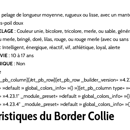
 pelage de longueur moyenne, rugueux ou lisse, avec un mante
us-poil doux
ELAGE
:
Couleur unie, bicolore, tricolore, merle, ou sable, gén
u merle, bringé, doré, lilas, rouge, ou rouge merle (avec ou san
:
Intelligent, énergique, réactif, vif, athlétique, loyal, alerte
VIE
:
10 à 17 ans
NIQUE
: Non
e
t_pb_column][/et_pb_row][et_pb_row _builder_version= »4.23
»default » global_colors_info= »{} »][et_pb_column type= 
= »4.23.1″ _module_preset= »default » global_colors_info= »{
= »4.23.4″ _module_preset= »default » global_colors_info= »{
ristiques du Border Collie