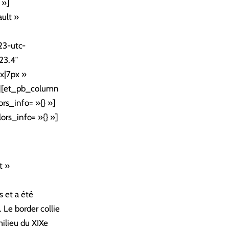
 »]
ult »
23-utc-
23.4″
x|7px »
n][et_pb_column
rs_info= »{} »]
ors_info= »{} »]
t »
s et a été
 Le border collie
milieu du XIXe