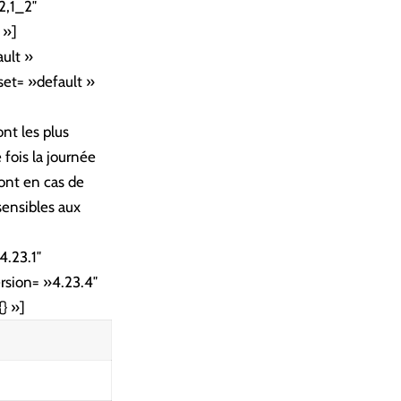
2,1_2″
 »]
ult »
set= »default »
nt les plus
 fois la journée
ront en cas de
sensibles aux
4.23.1″
rsion= »4.23.4″
} »]