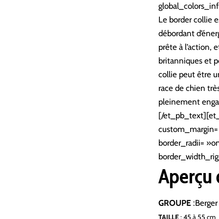
global_colors_inf
Le border collie 
débordant d’énergi
prête à l’action, 
britanniques et po
collie peut être 
race de chien trè
pleinement enga
[/et_pb_text][et
custom_margin= »
border_radii= »o
border_width_rig
Aperçu 
GROUPE
:
Berger
TAILLE
: 45
à 55 cm