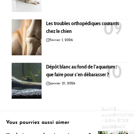
Les troubles orthopédiques courants
chez le chien
février 1, 2026
Dépôt blanc au fond de l’aquarium :
que faire pour s’en débarasser ?
janvier 21, 2026
SANTÉ -
ALIMENTATIO
- BIEN-ÊTRE
Vous pourriez aussi aimer
ANIMAUX
SANTÉ -
DOMESTIQU
ALIMENTATIO