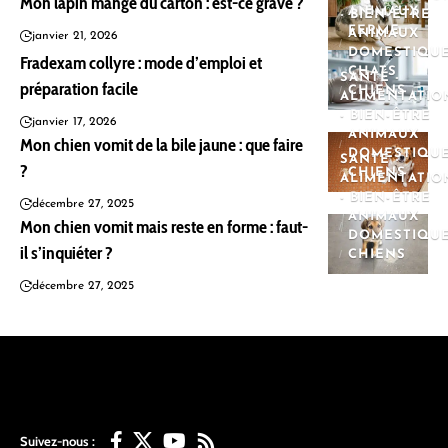
Mon lapin mange du carton : est-ce grave ?
ANIMAUX
- BIEN-ÊTRE
FERME
ANIMAUX
janvier 21, 2026
DOMESTIQU
Fradexam collyre : mode d’emploi et
CHATS
SANTÉ -
préparation facile
CHIENS
ALIMENTATIO
- BIEN-ÊTRE
janvier 17, 2026
ANIMAUX
Mon chien vomit de la bile jaune : que faire
DOMESTIQU
SANTÉ -
?
CHIENS
ALIMENTATIO
- BIEN-ÊTRE
décembre 27, 2025
ANIMAUX
Mon chien vomit mais reste en forme : faut-
DOMESTIQU
il s’inquiéter ?
CHIENS
décembre 27, 2025
Suivez-nous :