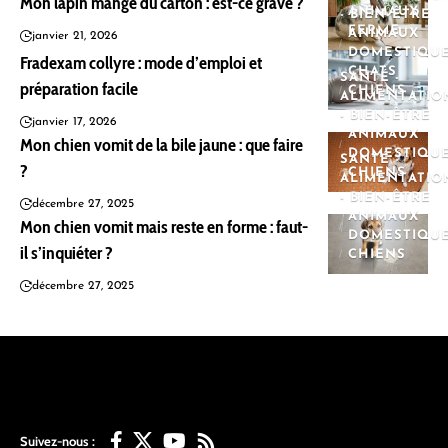
Mon lapin mange du carton : est-ce grave ?
ANIMAUX
- BIEN-ÊTRE
FERME
ANIMAUX
janvier 21, 2026
DOMESTIQU
Fradexam collyre : mode d’emploi et
CHATS
SANTÉ -
préparation facile
CHIENS
ALIMENTATIO
- BIEN-ÊTRE
janvier 17, 2026
ANIMAUX
Mon chien vomit de la bile jaune : que faire
DOMESTIQU
SANTÉ -
?
CHIENS
ALIMENTATIO
- BIEN-ÊTRE
décembre 27, 2025
ANIMAUX
Mon chien vomit mais reste en forme : faut-
DOMESTIQU
il s’inquiéter ?
CHIENS
décembre 27, 2025
Suivez-nous :