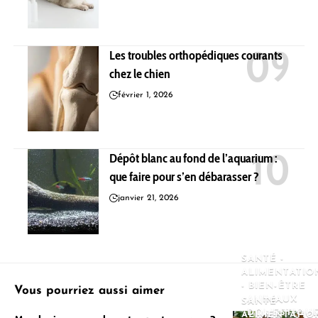
Les troubles orthopédiques courants
chez le chien
février 1, 2026
Dépôt blanc au fond de l’aquarium :
que faire pour s’en débarasser ?
janvier 21, 2026
SANTÉ -
ALIMENTATIO
- BIEN-ÊTRE
Vous pourriez aussi aimer
ANIMAUX
SANTÉ -
DOMESTIQU
ALIMENTATIO