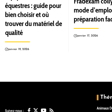
Fradexam colly
équestres : guide pour
mode d’emploi
bien choisir et où
préparation fac
trouver du matériel de
qualité
janvier 17, 2026
janvier 19, 2026
Thé
Animaux D
Suivez-nous :