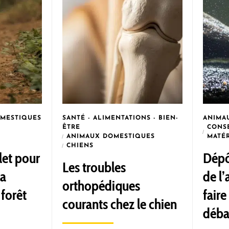
MESTIQUES
SANTÉ - ALIMENTATIONS - BIEN-
ANIMA
-
ÊTRE
CONSE
ANIMAUX DOMESTIQUES
MATÉR
CHIENS
let pour
Dépô
Les troubles
sa
de l
orthopédiques
forêt
faire
courants chez le chien
déba