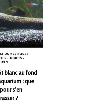
UX DOMESTIQUES
ILS - JOUETS -
IELS
t blanc au fond
’aquarium : que
 pour s’en
rasser ?