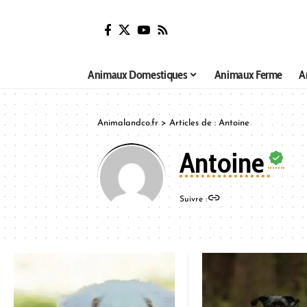
Animaux Domestiques
Animaux Ferme
A
Animalandco.fr
>
Articles de : Antoine
Antoine
Suivre :