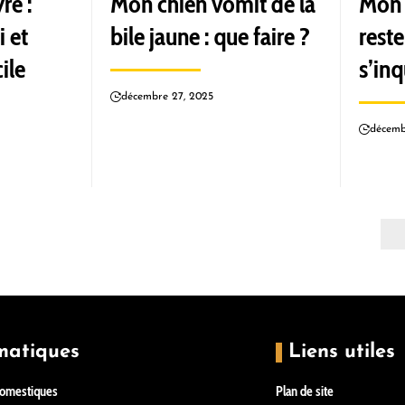
re :
Mon chien vomit de la
Mon 
 et
bile jaune : que faire ?
reste
ile
s’inq
décembre 27, 2025
décemb
matiques
Liens utiles
omestiques
Plan de site