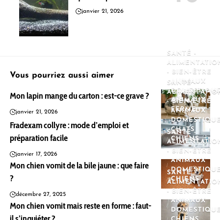
janvier 21, 2026
SANTÉ -
ALIMENTATIO
- BIEN-ÊTRE
Vous pourriez aussi aimer
ANIMAUX
SANTÉ -
DOMESTIQU
ALIMENTATIO
Mon lapin mange du carton : est-ce grave ?
ANIMAUX
- BIEN-ÊTRE
FERME
ANIMAUX
janvier 21, 2026
DOMESTIQU
Fradexam collyre : mode d’emploi et
CHATS
SANTÉ -
préparation facile
CHIENS
ALIMENTATIO
- BIEN-ÊTRE
janvier 17, 2026
ANIMAUX
Mon chien vomit de la bile jaune : que faire
DOMESTIQU
SANTÉ -
?
CHIENS
ALIMENTATIO
- BIEN-ÊTRE
décembre 27, 2025
ANIMAUX
Mon chien vomit mais reste en forme : faut-
DOMESTIQU
il s’inquiéter ?
CHIENS