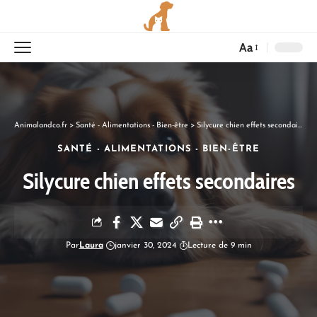
Aa
Animalandco.fr
>
Santé - Alimentations - Bien-être
>
Silycure chien effets secondaires
SANTÉ - ALIMENTATIONS - BIEN-ÊTRE
Silycure chien effets secondaires
Par
Laura
janvier 30, 2024
Lecture de 9 min