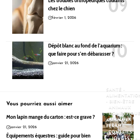
Les troubles orthopédiques courants
chez le chien
février 1, 2026
Dépôt blanc au fond de l’aquarium :
que faire pour s’en débarasser ?
janvier 21, 2026
SANTÉ -
ALIMENTATIO
- BIEN-ÊTRE
Vous pourriez aussi aimer
ANIMAUX
DOMESTIQU
Mon lapin mange du carton : est-ce grave ?
ANIMAUX
ANIMAUX
FERME
FERME
janvier 21, 2026
CONSEILS
Équipements équestres : guide pour bien
SANTÉ -
- JOUETS -