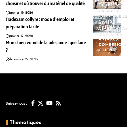
ALIMENTATIO
choisir et où trouver du matériel de qualité
MATÉRIELS
- BIEN-ÊTRE
ANIMAUX
janvier 19, 2026
DOMESTIQU
Fradexam collyre : mode d’emploi et
CHATS
SANTÉ -
préparation facile
CHIENS
ALIMENTATIO
- BIEN-ÊTRE
janvier 17, 2026
ANIMAUX
Mon chien vomit de la bile jaune : que faire
DOMESTIQU
?
CHIENS
décembre 27, 2025
Suivez-nous :
Thématiques