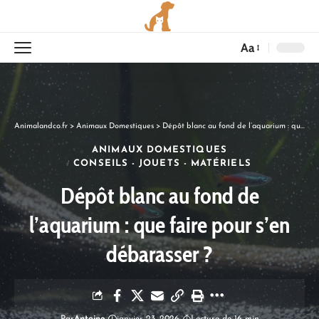
Aa
Animalandco.fr
>
Animaux Domestiques
>
Dépôt blanc au fond de l’aquarium : que faire pour s’en débarasser ?
ANIMAUX DOMESTIQUES
CONSEILS - JOUETS - MATÉRIELS
Dépôt blanc au fond de
l’aquarium : que faire pour s’en
débarasser ?
Par
Antoine
janvier 23, 2026
Lecture de 16 min