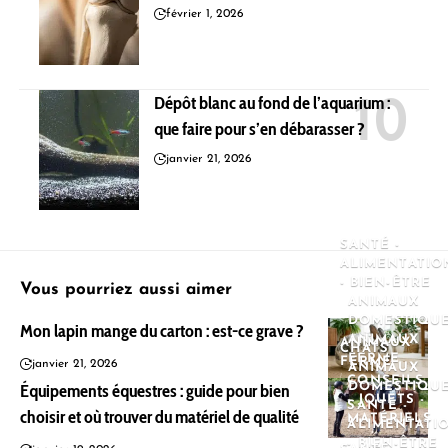
février 1, 2026
Dépôt blanc au fond de l’aquarium :
que faire pour s’en débarasser ?
janvier 21, 2026
SANTÉ -
ALIMENTATIO
- BIEN-ÊTRE
Vous pourriez aussi aimer
ANIMAUX
DOMESTIQU
Mon lapin mange du carton : est-ce grave ?
ANIMAUX
ANIMAUX
CHATS
FERME
FERME
janvier 21, 2026
ANIMAUX
CONSEILS
Équipements équestres : guide pour bien
DOMESTIQU
- JOUETS -
SANTÉ -
choisir et où trouver du matériel de qualité
MATÉRIELS
ALIMENTATI
- BIEN-ÊTRE