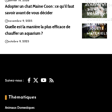
SANTÉ -
janvier 19, 2026
CONSEILS
Adopter un chat Maine Coon : ce qu’il faut
ALIMENTATIO
- JOUETS -
- BIEN-ÊTRE
savoir avant de vous décider
MATÉRIELS
ANIMAUX
DOMESTIQU
novembre 9, 2025
CONSEILS
Quelle est la manière la plus efficace de
- JOUETS -
chauffer un aquarium ?
MATÉRIELS
octobre 9, 2025
Suivez-nous :
Thématiques
Animaux Domestiques