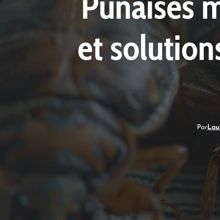
Punaises ma
et solution
Par
Lau