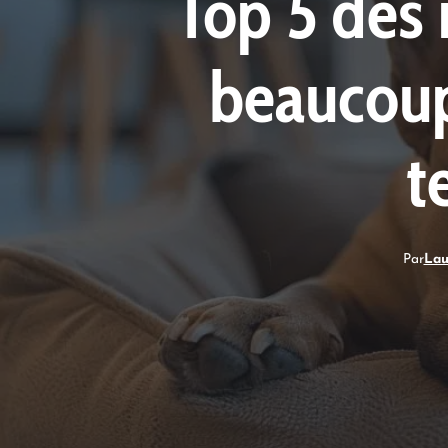
Top 5 des 
beaucoup
t
Par
Lau