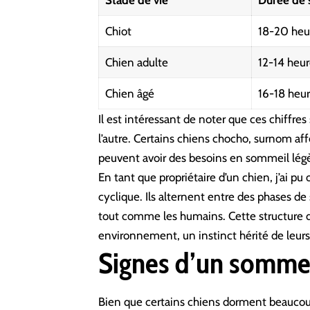
Stade de vie
Durée de
Chiot
18-20 heu
Chien adulte
12-14 heur
Chien âgé
16-18 heu
Il est intéressant de noter que ces chiffre
l’autre. Certains
chiens chocho
, surnom af
peuvent avoir des besoins en sommeil lég
En tant que propriétaire d’un chien, j’ai p
cyclique. Ils alternent entre des phases d
tout comme les humains. Cette structure de
environnement, un instinct hérité de leurs
Signes d’un sommei
Bien que certains chiens dorment beaucoup,