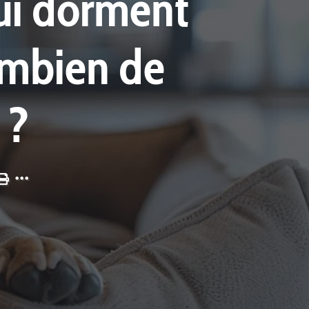
qui dorment
ombien de
 ?