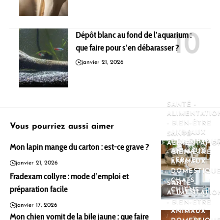
Dépôt blanc au fond de l’aquarium :
que faire pour s’en débarasser ?
janvier 21, 2026
SANTÉ -
ALIMENTATIO
- BIEN-ÊTRE
Vous pourriez aussi aimer
ANIMAUX
SANTÉ -
DOMESTIQU
ALIMENTATIO
Mon lapin mange du carton : est-ce grave ?
ANIMAUX
- BIEN-ÊTRE
FERME
ANIMAUX
janvier 21, 2026
DOMESTIQU
Fradexam collyre : mode d’emploi et
CHATS
SANTÉ -
préparation facile
CHIENS
ALIMENTATIO
- BIEN-ÊTRE
janvier 17, 2026
ANIMAUX
Mon chien vomit de la bile jaune : que faire