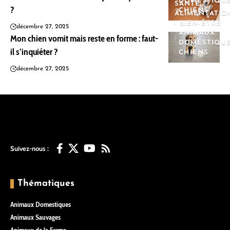
DOMESTIQU
SANTÉ -
?
CHIENS
ALIMENTATIO
- BIEN-ÊTRE
décembre 27, 2025
ANIMAUX
Mon chien vomit mais reste en forme : faut-
DOMESTIQU
il s’inquiéter ?
CHIENS
décembre 27, 2025
Suivez-nous :
Thématiques
Animaux Domestiques
Animaux Sauvages
Animaux de la Ferme