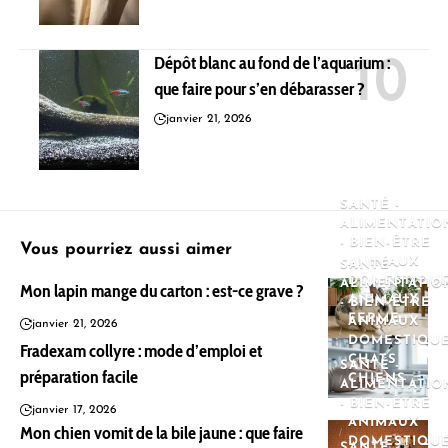
Dépôt blanc au fond de l’aquarium :
que faire pour s’en débarasser ?
janvier 21, 2026
SANTÉ -
ALIMENTATIO
- BIEN-ÊTRE
Vous pourriez aussi aimer
ANIMAUX
SANTÉ -
DOMESTIQU
ALIMENTATIO
Mon lapin mange du carton : est-ce grave ?
ANIMAUX
- BIEN-ÊTRE
FERME
ANIMAUX
janvier 21, 2026
DOMESTIQU
Fradexam collyre : mode d’emploi et
CHATS
SANTÉ -
préparation facile
CHIENS
ALIMENTATIO
- BIEN-ÊTRE
janvier 17, 2026
ANIMAUX
Mon chien vomit de la bile jaune : que faire
DOMESTIQU
SANTÉ -