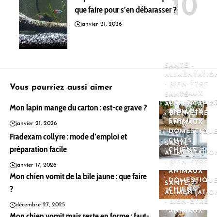
que faire pour s’en débarasser ?
janvier 21, 2026
SANTÉ -
ALIMENTATIO
- BIEN-ÊTRE
Vous pourriez aussi aimer
ANIMAUX
SANTÉ -
DOMESTIQU
ALIMENTATIO
Mon lapin mange du carton : est-ce grave ?
ANIMAUX
- BIEN-ÊTRE
FERME
ANIMAUX
janvier 21, 2026
DOMESTIQU
Fradexam collyre : mode d’emploi et
CHATS
SANTÉ -
préparation facile
CHIENS
ALIMENTATIO
- BIEN-ÊTRE
janvier 17, 2026
ANIMAUX
Mon chien vomit de la bile jaune : que faire
DOMESTIQU
SANTÉ -
?
CHIENS
ALIMENTATIO
- BIEN-ÊTRE
décembre 27, 2025
ANIMAUX
Mon chien vomit mais reste en forme : faut-