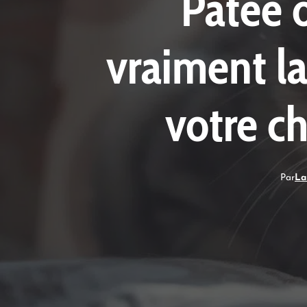
Pâtée o
vraiment la
votre ch
Par
La