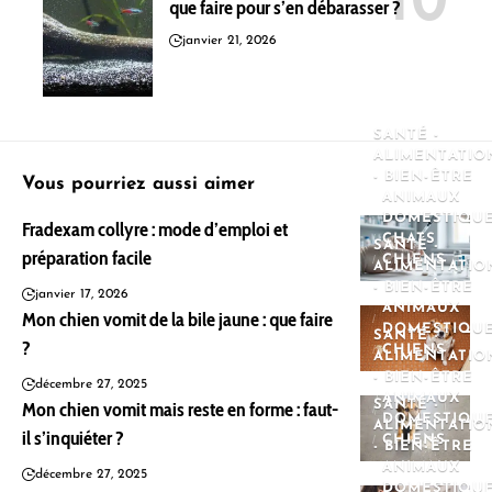
que faire pour s’en débarasser ?
janvier 21, 2026
SANTÉ -
ALIMENTATIO
- BIEN-ÊTRE
Vous pourriez aussi aimer
ANIMAUX
DOMESTIQU
Fradexam collyre : mode d’emploi et
CHATS
SANTÉ -
préparation facile
CHIENS
ALIMENTATIO
- BIEN-ÊTRE
janvier 17, 2026
ANIMAUX
Mon chien vomit de la bile jaune : que faire
DOMESTIQU
SANTÉ -
?
CHIENS
ALIMENTATIO
- BIEN-ÊTRE
décembre 27, 2025
ANIMAUX
Mon chien vomit mais reste en forme : faut-
SANTÉ -
DOMESTIQU
ALIMENTATIO
il s’inquiéter ?
CHIENS
- BIEN-ÊTRE
ANIMAUX
décembre 27, 2025
DOMESTIQU