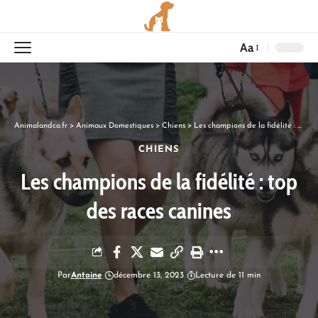
Aa
Animalandco.fr
>
Animaux Domestiques
>
Chiens
>
Les champions de la fidélité : top des races canines
CHIENS
Les champions de la fidélité : top
des races canines
Par
Antoine
décembre 13, 2023
Lecture de 11 min