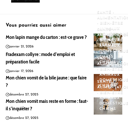
SANTÉ -
ALIMENTATIO
- BIEN-ÊTRE
Vous pourriez aussi aimer
ANIMAUX
SANTÉ -
DOMESTIQU
ALIMENTATIO
Mon lapin mange du carton : est-ce grave ?
ANIMAUX
- BIEN-ÊTRE
FERME
ANIMAUX
janvier 21, 2026
DOMESTIQU
Fradexam collyre : mode d’emploi et
CHATS
SANTÉ -
préparation facile
CHIENS
ALIMENTATIO
- BIEN-ÊTRE
janvier 17, 2026
ANIMAUX
Mon chien vomit de la bile jaune : que faire
DOMESTIQU
SANTÉ -
?
CHIENS
ALIMENTATIO
- BIEN-ÊTRE
décembre 27, 2025
ANIMAUX
Mon chien vomit mais reste en forme : faut-
DOMESTIQU
il s’inquiéter ?
CHIENS
décembre 27, 2025