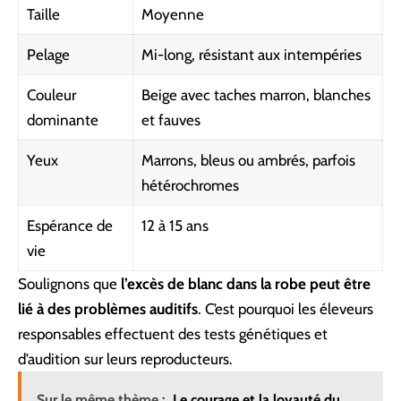
Taille
Moyenne
Pelage
Mi-long, résistant aux intempéries
Couleur
Beige avec taches marron, blanches
dominante
et fauves
Yeux
Marrons, bleus ou ambrés, parfois
hétérochromes
Espérance de
12 à 15 ans
vie
Soulignons que
l’excès de blanc dans la robe peut être
lié à des problèmes auditifs
. C’est pourquoi les éleveurs
responsables effectuent des tests génétiques et
d’audition sur leurs reproducteurs.
Sur le même thème :
Le courage et la loyauté du