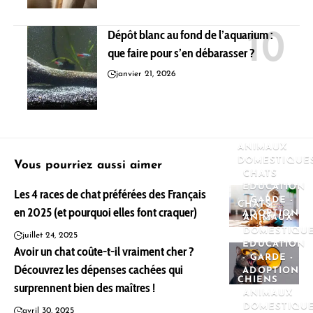
Dépôt blanc au fond de l’aquarium :
que faire pour s’en débarasser ?
janvier 21, 2026
ANIMAUX
DOMESTIQUE
Vous pourriez aussi aimer
CHATS
EDUCATION
Les 4 races de chat préférées des Français
- GARDE -
CHATS
en 2025 (et pourquoi elles font craquer)
ADOPTION
ANIMAUX
DOMESTIQU
juillet 24, 2025
EDUCATION
Avoir un chat coûte-t-il vraiment cher ?
- GARDE -
Découvrez les dépenses cachées qui
ADOPTION
CHIENS
surprennent bien des maîtres !
ANIMAUX
DOMESTIQU
avril 30, 2025