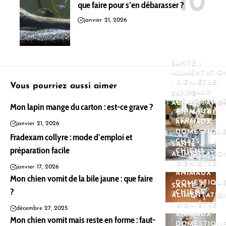
que faire pour s’en débarasser ?
janvier 21, 2026
SANTÉ -
ALIMENTATIO
- BIEN-ÊTRE
Vous pourriez aussi aimer
ANIMAUX
SANTÉ -
DOMESTIQU
ALIMENTATIO
Mon lapin mange du carton : est-ce grave ?
ANIMAUX
- BIEN-ÊTRE
FERME
ANIMAUX
janvier 21, 2026
DOMESTIQU
Fradexam collyre : mode d’emploi et
CHATS
SANTÉ -
préparation facile
CHIENS
ALIMENTATIO
- BIEN-ÊTRE
janvier 17, 2026
ANIMAUX
Mon chien vomit de la bile jaune : que faire
DOMESTIQU
SANTÉ -
?
CHIENS
ALIMENTATIO
- BIEN-ÊTRE
décembre 27, 2025
ANIMAUX
Mon chien vomit mais reste en forme : faut-
DOMESTIQU