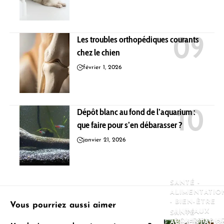
Les troubles orthopédiques courants
chez le chien
février 1, 2026
Dépôt blanc au fond de l’aquarium :
que faire pour s’en débarasser ?
janvier 21, 2026
SANTÉ -
ALIMENTATIO
- BIEN-ÊTRE
Vous pourriez aussi aimer
ANIMAUX
SANTÉ -
DOMESTIQU
ALIMENTATIO