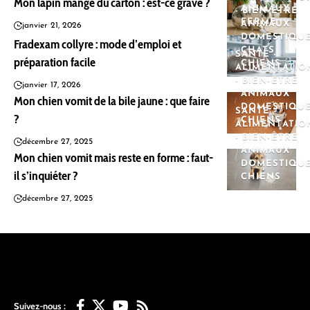
Mon lapin mange du carton : est-ce grave ?
ANIMAUX
- BIEN-ÊTRE
FERME
ANIMAUX
janvier 21, 2026
DOMESTIQU
Fradexam collyre : mode d’emploi et
CHATS
SANTÉ -
préparation facile
CHIENS
ALIMENTATIO
- BIEN-ÊTRE
janvier 17, 2026
ANIMAUX
Mon chien vomit de la bile jaune : que faire
DOMESTIQU
SANTÉ -
?
CHIENS
ALIMENTATIO
- BIEN-ÊTRE
décembre 27, 2025
ANIMAUX
Mon chien vomit mais reste en forme : faut-
DOMESTIQU
il s’inquiéter ?
CHIENS
décembre 27, 2025
Suivez-nous :