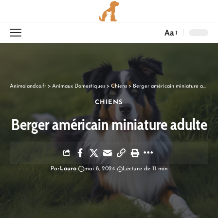
Aa
Animalandco.fr
>
Animaux Domestiques
>
Chiens
>
Berger américain miniature adulte
CHIENS
Berger américain miniature adulte
Par
Laura
mai 8, 2024
Lecture de 11 min