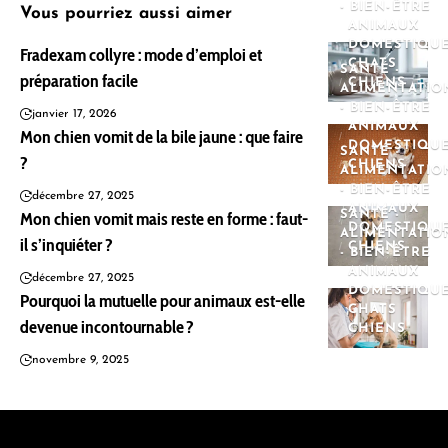
- BIEN-ÊTRE
Vous pourriez aussi aimer
ANIMAUX
DOMESTIQU
Fradexam collyre : mode d’emploi et
CHATS
SANTÉ -
préparation facile
CHIENS
ALIMENTATIO
- BIEN-ÊTRE
janvier 17, 2026
ANIMAUX
Mon chien vomit de la bile jaune : que faire
DOMESTIQU
SANTÉ -
?
CHIENS
ALIMENTATIO
- BIEN-ÊTRE
décembre 27, 2025
ANIMAUX
Mon chien vomit mais reste en forme : faut-
SANTÉ -
DOMESTIQU
ALIMENTATIO
il s’inquiéter ?
CHIENS
- BIEN-ÊTRE
ANIMAUX
décembre 27, 2025
DOMESTIQU
Pourquoi la mutuelle pour animaux est-elle
CHATS
devenue incontournable ?
CHIENS
novembre 9, 2025