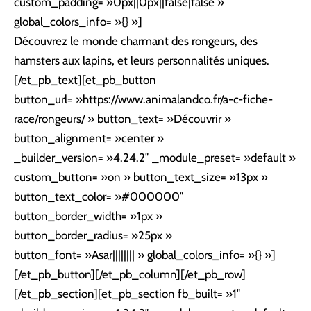
custom_padding= »0px||0px||false|false »
global_colors_info= »{} »]
Découvrez le monde charmant des rongeurs, des
hamsters aux lapins, et leurs personnalités uniques.
[/et_pb_text][et_pb_button
button_url= »https://www.animalandco.fr/a-c-fiche-
race/rongeurs/ » button_text= »Découvrir »
button_alignment= »center »
_builder_version= »4.24.2″ _module_preset= »default »
custom_button= »on » button_text_size= »13px »
button_text_color= »#000000″
button_border_width= »1px »
button_border_radius= »25px »
button_font= »Asar|||||||| » global_colors_info= »{} »]
[/et_pb_button][/et_pb_column][/et_pb_row]
[/et_pb_section][et_pb_section fb_built= »1″