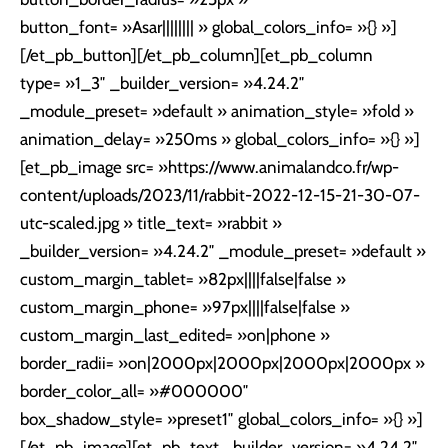
button_font= »Asar|||||||| » global_colors_info= »{} »]
[/et_pb_button][/et_pb_column][et_pb_column
type= »1_3″ _builder_version= »4.24.2″
_module_preset= »default » animation_style= »fold »
animation_delay= »250ms » global_colors_info= »{} »]
[et_pb_image src= »https://www.animalandco.fr/wp-
content/uploads/2023/11/rabbit-2022-12-15-21-30-07-
utc-scaled.jpg » title_text= »rabbit »
_builder_version= »4.24.2″ _module_preset= »default »
custom_margin_tablet= »82px||||false|false »
custom_margin_phone= »97px||||false|false »
custom_margin_last_edited= »on|phone »
border_radii= »on|2000px|2000px|2000px|2000px »
border_color_all= »#000000″
box_shadow_style= »preset1″ global_colors_info= »{} »]
[/et_pb_image][et_pb_text _builder_version= »4.24.2″