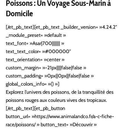
Poissons : Un Voyage Sous-Marin à
Domicile
[/et_pb_text][et_pb_text _builder_version= »4.24.2″
_module_preset= »default »
text_font= »Asar|700||||||| »
text_text_color= »#000000″
text_orientation= »center »
custom_margin= »-21px||||false|false »
custom_padding= »0px||0px||false|false »
global_colors_info= »{} »]
Explorez l’univers des poissons, de la tranquillité des
poissons rouges aux couleurs vives des tropicaux.
[/et_pb_text][et_pb_button
button_url= »https://www.animalandco.fr/a-c-fiche-
race/poissons/ » button_text= »Découvrir »