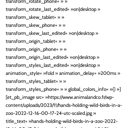
transform_rotate_phone= » »
transform_rotate_last_edited= »on|desktop »
transform_skew_tablet= » »
transform_skew_phone= » »
transform_skew_last_edited= »on|desktop »
transform_origin_tablet= » »
transform_origin_phone= » »
transform_origin_last_edited= »on|desktop »
transform_styles_last_edited= »on|desktop »
animation_style= »fold » animation_delay= »200ms »
transform_styles_tablet= » »
transform_styles_phone= » » global_colors_info= »{} »]
[et_pb_image src= »https://www.animalandco.fr/wp-
content/uploads/2023/11/hands-holding-wild-birds-in-a-
zoo-2022-12-16-00-17-24-utc-scaled.jpg »
title_text= »hands-holding-wild-birds-in-a-zoo-2022-