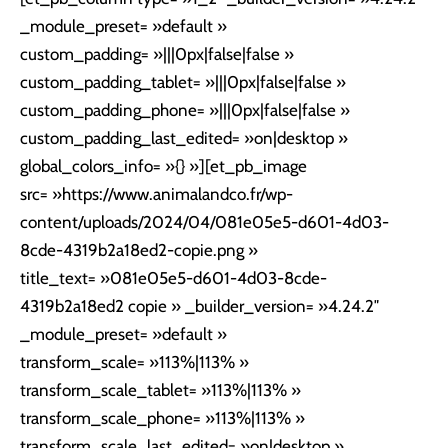
_module_preset= »default »
custom_padding= »|||0px|false|false »
custom_padding_tablet= »|||0px|false|false »
custom_padding_phone= »|||0px|false|false »
custom_padding_last_edited= »on|desktop »
global_colors_info= »{} »][et_pb_image
src= »https://www.animalandco.fr/wp-
content/uploads/2024/04/081e05e5-d601-4d03-
8cde-4319b2a18ed2-copie.png »
title_text= »081e05e5-d601-4d03-8cde-
4319b2a18ed2 copie » _builder_version= »4.24.2″
_module_preset= »default »
transform_scale= »113%|113% »
transform_scale_tablet= »113%|113% »
transform_scale_phone= »113%|113% »
transform_scale_last_edited= »on|desktop »