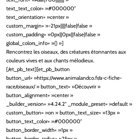
text_text_color= »#000000″
text_orientation= »center »
custom_margin= »-21px||||false|false »
custom_padding= »0px||0px||false|false »
global_colors_info= »{} »]
Rencontrez les oiseaux, des créatures étonnantes aux
couleurs vives et aux chants mélodieux.
[/et_pb_text][et_pb_button
button_url= »https://www.animalandco.fr/a-c-fiche-
race/oiseaux/ » button_text= »Découvrir »
button_alignment= »center »
_builder_version= »4.24.2″ _module_preset= »default »
custom_button= »on » button_text_size= »13px »
button_text_color= »#000000″
button_border_width= »1px »
button_border_radius= »25px »