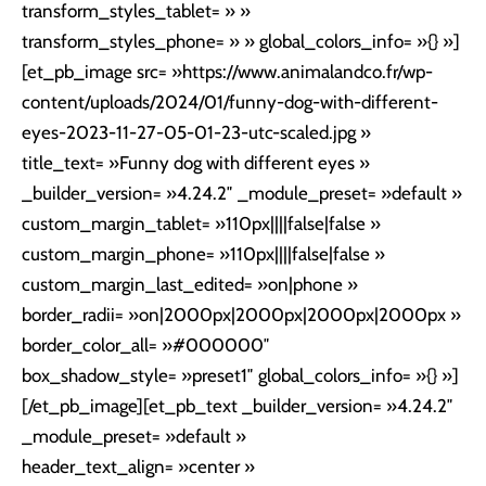
transform_styles_tablet= » »
transform_styles_phone= » » global_colors_info= »{} »]
[et_pb_image src= »https://www.animalandco.fr/wp-
content/uploads/2024/01/funny-dog-with-different-
eyes-2023-11-27-05-01-23-utc-scaled.jpg »
title_text= »Funny dog with different eyes »
_builder_version= »4.24.2″ _module_preset= »default »
custom_margin_tablet= »110px||||false|false »
custom_margin_phone= »110px||||false|false »
custom_margin_last_edited= »on|phone »
border_radii= »on|2000px|2000px|2000px|2000px »
border_color_all= »#000000″
box_shadow_style= »preset1″ global_colors_info= »{} »]
[/et_pb_image][et_pb_text _builder_version= »4.24.2″
_module_preset= »default »
header_text_align= »center »