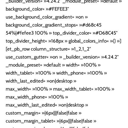
_builder_version= »4.24.2″ _module_preset= »default »
background_color= »#FEFEE3″
use_background_color_gradient= »on »
background_color_gradient_stops= »#d68c45
54%|#fefee3 100% » top_divider_color= »#D68C45″
top_divider_height= »168px » global_colors_info= »{} »]
[et_pb_row column_structure= »1_2,1_2″
use_custom_gutter= »on » _builder_version= »4.24.2″
_module_preset= »default » width= »100% »
width_tablet= »100% » width_phone= »100% »
width_last_edited= »on|desktop »
max_width= »100% » max_width_tablet= »100% »
max_width_phone= »100% »
max_width_last_edited= »on|desktop »
custom_margin= »|6px|||false|false »
custom_margin_tablet= »|6px|||false|false »