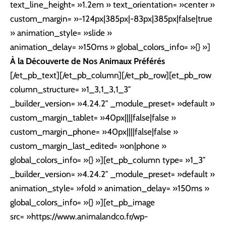
text_line_height= »1.2em » text_orientation= »center »
custom_margin= »-124px|385px|-83px|385px|false|true
» animation_style= »slide »
animation_delay= »150ms » global_colors_info= »{} »]
À la Découverte de Nos Animaux Préférés
[/et_pb_text][/et_pb_column][/et_pb_row][et_pb_row
column_structure= »1_3,1_3,1_3″
_builder_version= »4.24.2″ _module_preset= »default »
custom_margin_tablet= »40px||||false|false »
custom_margin_phone= »40px||||false|false »
custom_margin_last_edited= »on|phone »
global_colors_info= »{} »][et_pb_column type= »1_3″
_builder_version= »4.24.2″ _module_preset= »default »
animation_style= »fold » animation_delay= »150ms »
global_colors_info= »{} »][et_pb_image
src= »https://www.animalandco.fr/wp-