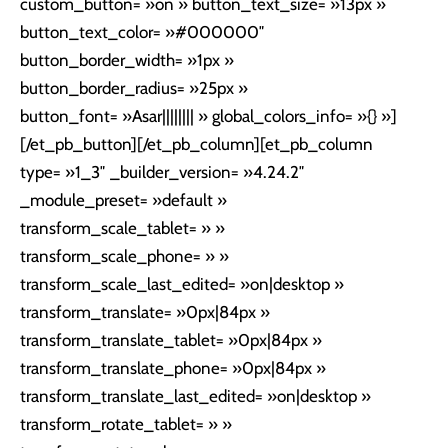
custom_button= »on » button_text_size= »13px »
button_text_color= »#000000″
button_border_width= »1px »
button_border_radius= »25px »
button_font= »Asar|||||||| » global_colors_info= »{} »]
[/et_pb_button][/et_pb_column][et_pb_column
type= »1_3″ _builder_version= »4.24.2″
_module_preset= »default »
transform_scale_tablet= » »
transform_scale_phone= » »
transform_scale_last_edited= »on|desktop »
transform_translate= »0px|84px »
transform_translate_tablet= »0px|84px »
transform_translate_phone= »0px|84px »
transform_translate_last_edited= »on|desktop »
transform_rotate_tablet= » »