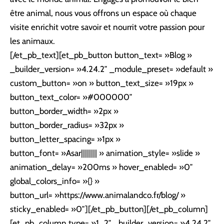
être animal, nous vous offrons un espace où chaque
visite enrichit votre savoir et nourrit votre passion pour
les animaux.
[/et_pb_text][et_pb_button button_text= »Blog »
_builder_version= »4.24.2″ _module_preset= »default »
custom_button= »on » button_text_size= »19px »
button_text_color= »#000000″
button_border_width= »2px »
button_border_radius= »32px »
button_letter_spacing= »1px »
button_font= »Asar|||||||| » animation_style= »slide »
animation_delay= »200ms » hover_enabled= »0″
global_colors_info= »{} »
button_url= »https://www.animalandco.fr/blog/ »
sticky_enabled= »0″][/et_pb_button][/et_pb_column]
[et_pb_column type= »1_2″ _builder_version= »4.24.2″