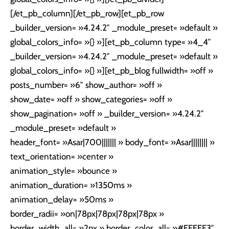
[/et_pb_column][/et_pb_row][et_pb_row
_builder_version= »4.24.2″ _module_preset= »default »
global_colors_info= »{} »][et_pb_column type= »4_4″
_builder_version= »4.24.2″ _module_preset= »default »
global_colors_info= »{} »][et_pb_blog fullwidth= »off »
posts_number= »6″ show_author= »off »
show_date= »off » show_categories= »off »
show_pagination= »off » _builder_version= »4.24.2″
_module_preset= »default »
header_font= »Asar|700||||||| » body_font= »Asar|||||||| »
text_orientation= »center »
animation_style= »bounce »
animation_duration= »1350ms »
animation_delay= »50ms »
border_radii= »on|78px|78px|78px|78px »
border_width_all= »2px » border_color_all= »#FEFEE3″