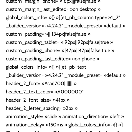
custom_margin_phone= »|6px|||false|false »
custom_margin_last_edited= »on|desktop »
global_colors_info= »{} »][et_pb_column type= »1_2″
_builder_version= »4.24.2″ _module_preset= »default »
custom_padding= »|||134px|false|false »
custom_padding_tablet= »|92px||92px|false|true »
custom_padding_phone= »|47px||47px|false|true »
custom_padding_last_edited= »on|phone »
global_colors_info= »{} »][et_pb_text
_builder_version= »4.24.2″ _module_preset= »default »
header_2_font= »Asar|700||||||| »
header_2_text_color= »#000000″
header_2_font_size= »41px »
header_2_letter_spacing= »2px »
animation_style= »slide » animation_direction= »left »
animation_delay= »150ms » global_colors_info= »{} »]