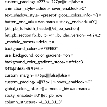
custom_padding= »227px||227px||true|false »
animation_style= »slide » hover_enabled= »0″
text_shadow_style= »preset4″ global_colors_info= »{} »
button_one_url= »#animaux » sticky_enabled= »0″]
[/et_pb_fullwidth_header][/et_pb_section]
[et_pb_section fb_built= »1″ _builder_version= »4.24.2″
_module_preset= »default »
background_color= »#FEFEE3″
use_background_color_gradient= »on »
background_color_gradient_stops= »#fefee3
34%|#d68c45 99% »
custom_margin= »76px||||false|false »
custom_padding= »||97px||| » hover_enabled= »0″
global_colors_info= »{} » module_id= »animaux »
sticky_enabled= »0″][et_pb_row
column_structure= »1_3,1_3,1_3″