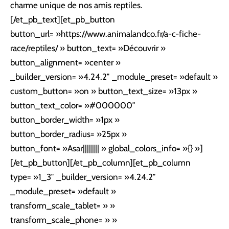
charme unique de nos amis reptiles.
[/et_pb_text][et_pb_button
button_url= »https://www.animalandco.fr/a-c-fiche-
race/reptiles/ » button_text= »Découvrir »
button_alignment= »center »
_builder_version= »4.24.2″ _module_preset= »default »
custom_button= »on » button_text_size= »13px »
button_text_color= »#000000″
button_border_width= »1px »
button_border_radius= »25px »
button_font= »Asar|||||||| » global_colors_info= »{} »]
[/et_pb_button][/et_pb_column][et_pb_column
type= »1_3″ _builder_version= »4.24.2″
_module_preset= »default »
transform_scale_tablet= » »
transform_scale_phone= » »