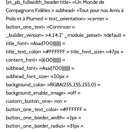
[et_pb_fullwidth_header title= »Un Monde de
Compagnons Fidèles » subhead= »Tout pour nos Amis à
Poils et à Plumes! » text_orientation= »center »
button_one_text= »Continuer »
_builder_version= »4.24.2″ _module_preset= »default »
title_font= »Asar|700||||||| »
title_text_color= »#FFFFFF » title_font_size= »47px »
content_font= »|600||||||| »
subhead_font= »Asar|700||||||| »
subhead_font_size= »20px »
background_color= »RGBA(255,255,255,0) »
background_enable_image= »off »
custom_button_one= »on »
button_one_text_color= »#FFFFFF »
button_one_border_width= »2px »
button_one_border_radius= »31px »