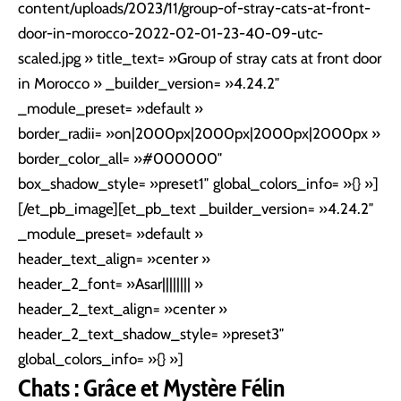
content/uploads/2023/11/group-of-stray-cats-at-front-
door-in-morocco-2022-02-01-23-40-09-utc-
scaled.jpg » title_text= »Group of stray cats at front door
in Morocco » _builder_version= »4.24.2″
_module_preset= »default »
border_radii= »on|2000px|2000px|2000px|2000px »
border_color_all= »#000000″
box_shadow_style= »preset1″ global_colors_info= »{} »]
[/et_pb_image][et_pb_text _builder_version= »4.24.2″
_module_preset= »default »
header_text_align= »center »
header_2_font= »Asar|||||||| »
header_2_text_align= »center »
header_2_text_shadow_style= »preset3″
global_colors_info= »{} »]
Chats : Grâce et Mystère Félin