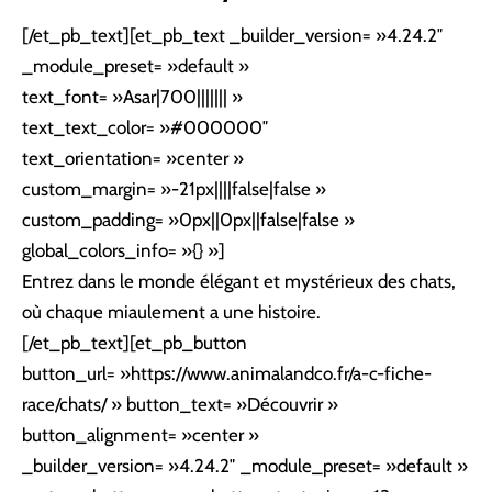
[/et_pb_text][et_pb_text _builder_version= »4.24.2″
_module_preset= »default »
text_font= »Asar|700||||||| »
text_text_color= »#000000″
text_orientation= »center »
custom_margin= »-21px||||false|false »
custom_padding= »0px||0px||false|false »
global_colors_info= »{} »]
Entrez dans le monde élégant et mystérieux des chats,
où chaque miaulement a une histoire.
[/et_pb_text][et_pb_button
button_url= »https://www.animalandco.fr/a-c-fiche-
race/chats/ » button_text= »Découvrir »
button_alignment= »center »
_builder_version= »4.24.2″ _module_preset= »default »