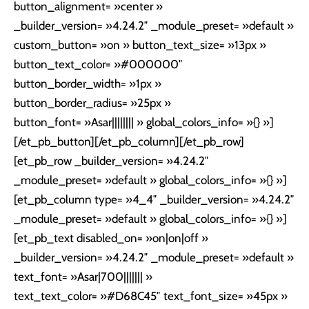
button_alignment= »center »
_builder_version= »4.24.2″ _module_preset= »default »
custom_button= »on » button_text_size= »13px »
button_text_color= »#000000″
button_border_width= »1px »
button_border_radius= »25px »
button_font= »Asar|||||||| » global_colors_info= »{} »]
[/et_pb_button][/et_pb_column][/et_pb_row]
[et_pb_row _builder_version= »4.24.2″
_module_preset= »default » global_colors_info= »{} »]
[et_pb_column type= »4_4″ _builder_version= »4.24.2″
_module_preset= »default » global_colors_info= »{} »]
[et_pb_text disabled_on= »on|on|off »
_builder_version= »4.24.2″ _module_preset= »default »
text_font= »Asar|700||||||| »
text_text_color= »#D68C45″ text_font_size= »45px »