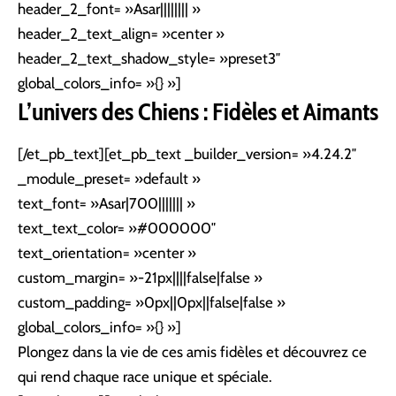
header_2_font= »Asar|||||||| »
header_2_text_align= »center »
header_2_text_shadow_style= »preset3″
global_colors_info= »{} »]
L’univers des Chiens : Fidèles et Aimants
[/et_pb_text][et_pb_text _builder_version= »4.24.2″
_module_preset= »default »
text_font= »Asar|700||||||| »
text_text_color= »#000000″
text_orientation= »center »
custom_margin= »-21px||||false|false »
custom_padding= »0px||0px||false|false »
global_colors_info= »{} »]
Plongez dans la vie de ces amis fidèles et découvrez ce
qui rend chaque race unique et spéciale.