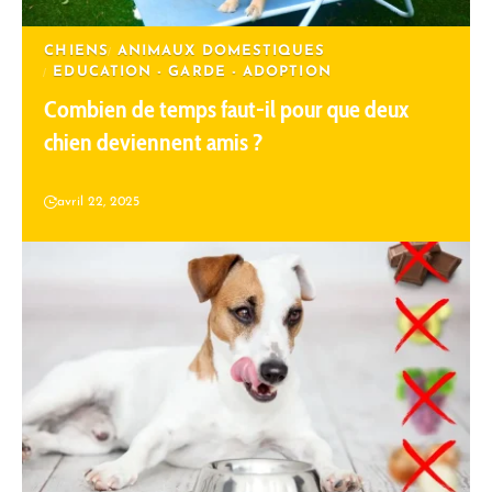
CHIENS
ANIMAUX DOMESTIQUES
EDUCATION - GARDE - ADOPTION
Combien de temps faut-il pour que deux
chien deviennent amis ?
avril 22, 2025