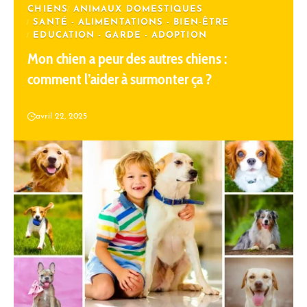
CHIENS
ANIMAUX DOMESTIQUES
SANTÉ - ALIMENTATIONS - BIEN-ÊTRE
EDUCATION - GARDE - ADOPTION
Mon chien a peur des autres chiens :
comment l’aider à surmonter ça ?
avril 22, 2025