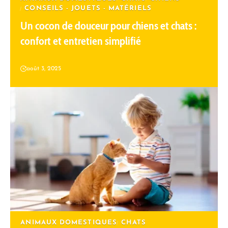
CONSEILS - JOUETS - MATÉRIELS
Un cocon de douceur pour chiens et chats :
confort et entretien simplifié
août 3, 2025
ANIMAUX DOMESTIQUES
CHATS