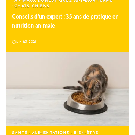
ANIMAUX DOMESTIQUES
ANIMAUX FERME
CHATS
CHIENS
Conseils d’un expert : 35 ans de pratique en
nutrition animale
juin 23, 2025
SANTÉ - ALIMENTATIONS - BIEN-ÊTRE