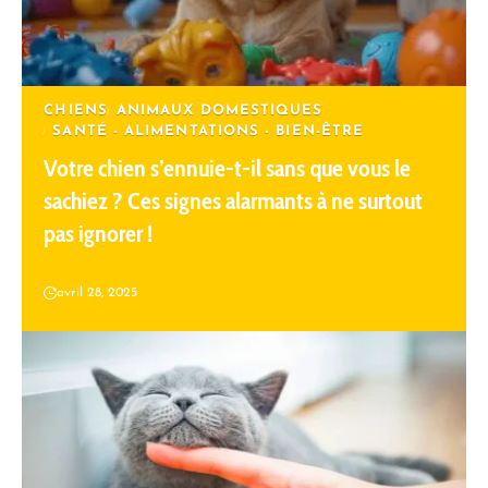
CHIENS
ANIMAUX DOMESTIQUES
SANTÉ - ALIMENTATIONS - BIEN-ÊTRE
Votre chien s’ennuie-t-il sans que vous le
sachiez ? Ces signes alarmants à ne surtout
pas ignorer !
avril 28, 2025